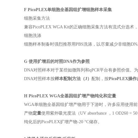
F PicoPLEX单细胞全基因组扩增细胞样本采集
细胞采集方法
兼容PicoPLEX WGA Kit的正确细胞采集方法有流
细胞洗涤
细胞样本制备时强烈推荐用PBS洗涤，以尽量减少非细胞DNA污
G 使用扩增后的对照DNA作为参照
DNA对照样本对于某些如微阵列和qPCR平台有参照价值。为了
DNA对照样本按
样本配制方法（J）
配制，按
PicoPLEX操
H
PicoPLEX
WGA全基因组扩增产物纯化和定量
WGA单细胞全基因组扩增产物用于下游时，许多应用使用
产物
定量
使用紫外吸光度法（
UV absorbance
，
1 OD260 = 50
纯化后的
PicoPLEX
扩增产物
-20 °C
储存
。