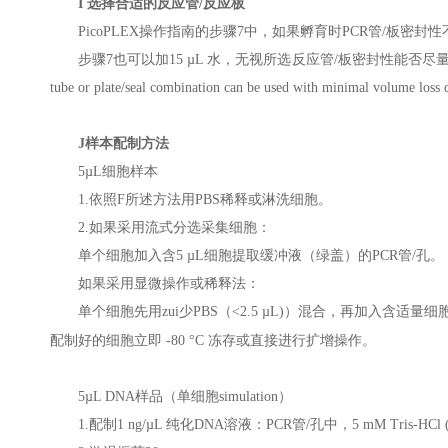
I 选择合适的反应管/反应板
PicoPLEX操作指南的步骤7中，如果孵育时PCR管/板密封性
步骤7也可以加15 µL 水，无视所选反应管/板密封性能否尽量减少蒸发造成的体积损失。（A 
tube or plate/seal combination can be used with minimal volume loss
J样本配制方法
5µL细胞样本
1.
依照F所述方法用PBS稀释或淋洗细胞。
2.
如果采用流式分选采集细胞：
单个细胞加入含5 µL细胞提取缓冲液（绿盖）的PCR管/孔。
如果采用显微操作或稀释法
：
单个细胞先用zui少PBS（<2.5 µL)）混合，再加入含适量细
配制好的细胞立即 -80 °C 冻存或直接进行扩增操作。
5µL DNA样品（单细胞simulation）
1.配制1 ng/µL 纯化DNA溶液：PCR
管/孔中，5 mM Tris-HC