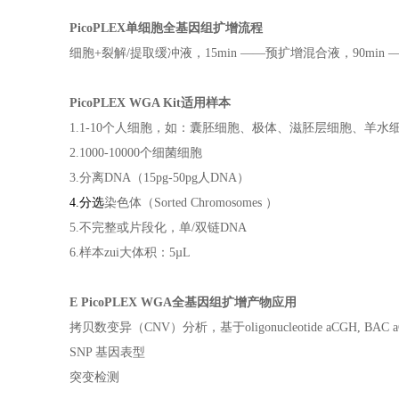
PicoPLEX单细胞全基因组扩增流程
细胞+裂解/提取缓冲液，15min ——预扩增混合液，90min 
PicoPLEX WGA Kit适用样本
1.1-10个人细胞，如：囊胚细胞、极体、滋胚层细胞、羊
2.1000-10000个细菌细胞
3.
分离DNA（15pg-50pg人DNA）
4.
分选
染色体（Sorted Chromosomes ）
5.
不完整或片段化，单/双链DNA
6.
样本zui大体积：5µL
E
PicoPLEX
WGA全基因组扩增产物应用
拷贝数变异（CNV）分析，基于oligonucleotide aCGH, BAC aC
SNP 基因表型
突变检测