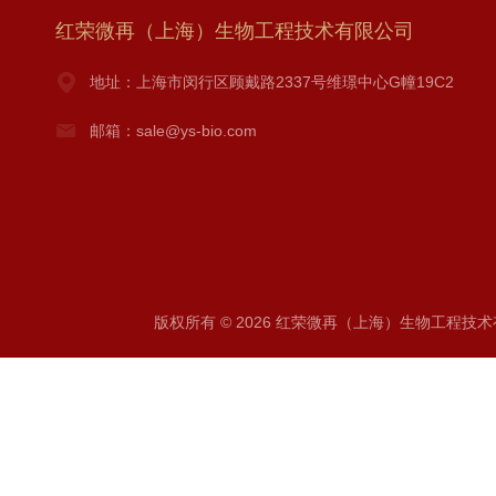
红荣微再（上海）生物工程技术有限公司
地址：上海市闵行区顾戴路2337号维璟中心G幢19C2
邮箱：sale@ys-bio.com
版权所有 © 2026 红荣微再（上海）生物工程技术有限公