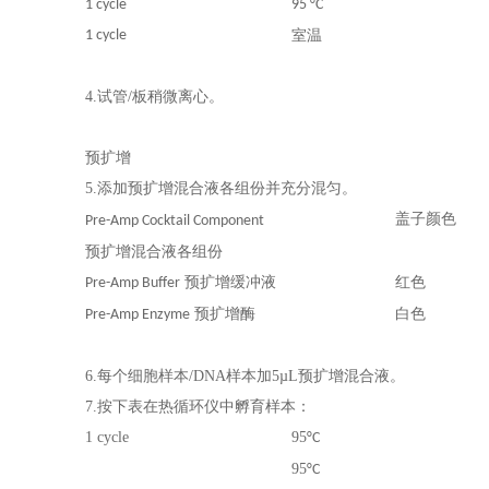
1 cycle
95 °C
1 cycle
室温
4.试管/板稍微离心。
预扩增
5.添加预扩增混合液各组份并充分混匀。
盖子颜色
Pre-Amp Cocktail Component
预扩增混合液各组份
预扩增缓冲液
红色
Pre-Amp Buffer
预扩增酶
白色
Pre-Amp Enzyme
6.每个细胞样本/DNA样本加5µL预扩增混合液。
7.按下表在热循环仪中孵育样本：
1 cycle
95
°C
95
°C