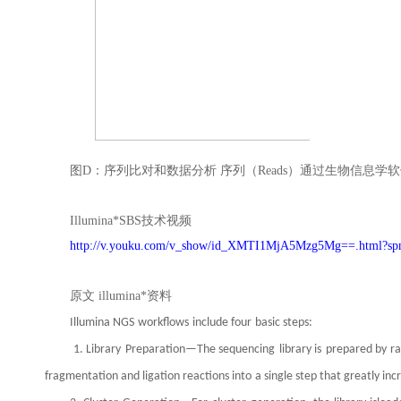
图D：序列比对和数据分析 序列（Reads）通过生物信息学
Illumina*SBS技术视频
http://v.youku.com/v_show/id_XMTI1MjA5Mzg5Mg==.html?sp
原文 illumina*资料
Illumina NGS
workflows
include four
basic steps:
1. Library
Preparation—The sequencing
library is
prepared by r
fragmentation and ligation reactions into
a single step that greatly inc