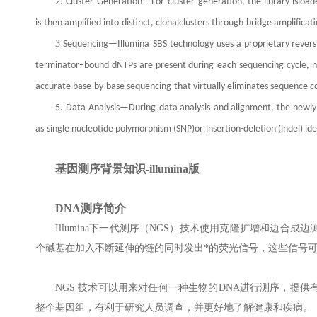
2. Cluster
Generation—For cluster
generation, the library isload
is
then amplified into
distinct, clonalclusters through
bridge amplificat
3
Sequencing—Illumina
SBS
technology uses
a proprietary rever
terminator–bound dNTPs
are present during
each sequencing
cycle, 
accurate base-by-base sequencing
that virtually eliminates sequence c
5.
Data
Analysis—During
data analysis
and alignment, the newly
as
single nucleotide polymorphism (SNP)or
insertion-deletion (indel) id
基因
测序背景知识-illumina版
DNA测序简介
Illumina下一代测序（NGS）技术使用克隆扩增和边合成边测序
个碱基在加入不断延伸的链的同时发出*的荧光信号，这些信号可
NGS 技术可以用来对任何一种生物的DNA进行测序，提
整个基因组，有利于研究人员调查，并更好地了解健康和疾病。