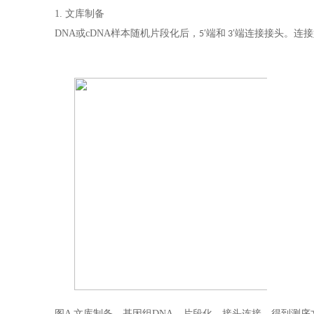
1.
文库制备
DNA或cDNA样本随机片段化后，
端和
端
连接接头。连接
5′
3′
图A 文库制备。基因组DNA—片段化—接头连接—得到测序