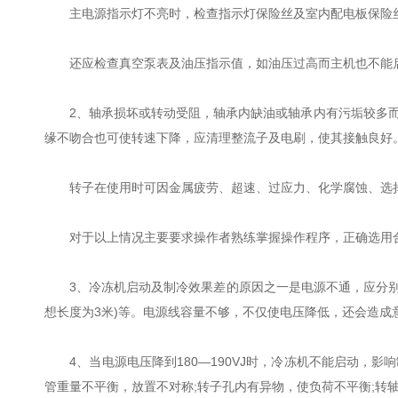
主电源指示灯不亮时，检查指示灯保险丝及室内配电板保险丝
还应检查真空泵表及油压指示值，如油压过高而主机也不能启
2、轴承损坏或转动受阻，轴承内缺油或轴承内有污垢较多而
缘不吻合也可使转速下降，应清理整流子及电刷，使其接触良好
转子在使用时可因金属疲劳、超速、过应力、化学腐蚀、选择
对于以上情况主要要求操作者熟练掌握操作程序，正确选用合
3、冷冻机启动及制冷效果差的原因之一是电源不通，应分别检
想长度为3米)等。电源线容量不够，不仅使电压降低，还会造成
4、当电源电压降到180—190VJ时，冷冻机不能启动，
管重量不平衡，放置不对称;转子孔内有异物，使负荷不平衡;转