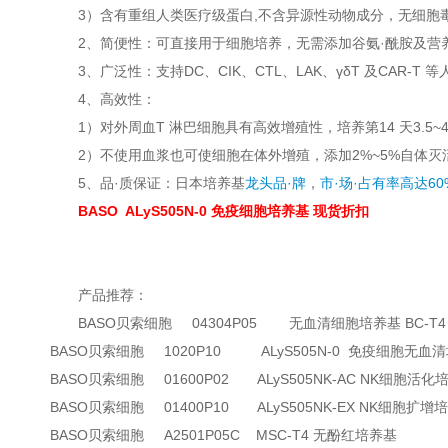
3）含有重组人类医疗级蛋白,不含异源性动物成分，无细胞
2、简便性：可直接用于细胞培养，无需添加谷氨·酰胺及营
3、广泛性：支持DC、CIK、CTL、LAK、γδT 及CAR-T
4、高效性：
1）对外周血T 淋巴细胞具有高效增殖性，培养第14 天3.5~4L
2）不使用血浆也可使细胞在体外增殖，添加2%~5%自体
5、
品·质保证：日本培养基
龙头品·牌
，
市·场·占有率高达6
BASO ALyS505N-0 免疫细胞培养基 现货折扣
产品推荐：
BASO贝索细胞 04304P05 无血清细胞培养基 BC-T4 
BASO贝索细胞 1020P10 ALyS505N-0 免疫细胞无血
BASO贝索细胞 01600P02 ALyS505NK-AC NK细胞活化
BASO贝索细胞 01400P10 ALyS505NK-EX NK细胞扩增
BASO贝索细胞 A2501P05C MSC-T4 无酚红培养基