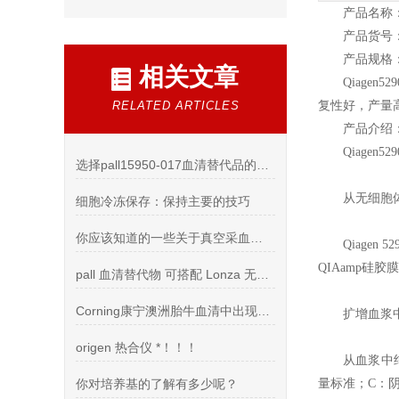
产品名称：QI
产品货号：5
产品规格
相关文章
Qiagen529
RELATED ARTICLES
复性好，产量
产品介绍
Qiagen529
选择pall15950-017血清替代品的理由,欢迎了解
从无细胞
细胞冷冻保存：保持主要的技巧
你应该知道的一些关于真空采血管的事？
Qiagen 52
QIAamp硅
pall 血清替代物 可搭配 Lonza 无血清细胞培养基一起使用
Corning康宁澳洲胎牛血清中出现黑点怎么处理
扩增血浆
origen 热合仪 *！！！
从血浆中纯化
你对培养基的了解有多少呢？
量标准；C：