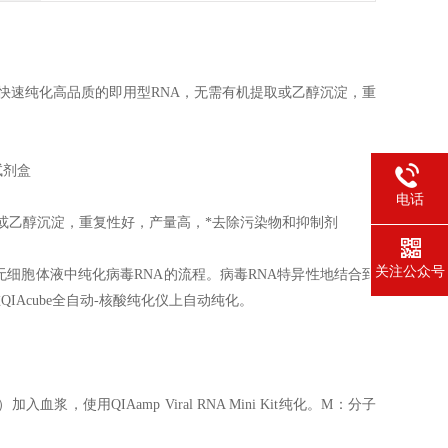
，快速纯化高品质的即用型RNA，无需有机提取或乙醇沉淀，重
取试剂盒
电话
取或乙醇沉淀，重复性好，产量高，*去除污染物和抑制剂
关注公众号
无细胞体液中纯化病毒RNA的流程。病毒RNA特异性地结合到
IAcube全自动-核酸纯化仪上自动纯化。
血浆，使用QIAamp Viral RNA Mini Kit纯化。M：分子