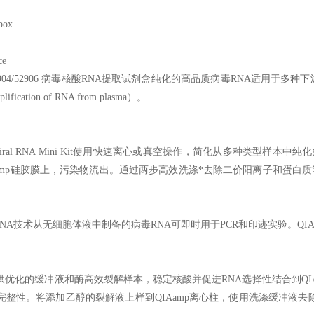
box
ce
904/52906
病毒核酸RNA提取试剂盒纯化的高品质病毒RNA适用于多种
ication of RNA from plasma）。
ral RNA Mini Kit
使用快速离心或真空操作，简化从多种类型样本中纯化病毒
Aamp硅胶膜上，污染物流出。通过两步高效洗涤*去除二价阳离子和蛋白
。
RNA
技术从无细胞体液中制备的病毒RNA可即时用于PCR和印迹实验。QIA
供优化的缓冲液和酶高效裂解样本，稳定核酸并促进RNA选择性结合到QIA
的完整性。将添加乙醇的裂解液上样到QIAamp离心柱，使用洗涤缓冲液去