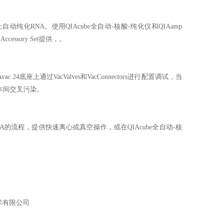
动纯化RNA。使用QIAcube全自动-核酸-纯化仪和QIAamp
ccessory Set提供，。
4底座上通过VacValves和VacConnectors进行配置调试，当
免样本间交叉污染。
的流程，提供快速离心或真空操作，或在QIAcube全自动-核
术有限公司