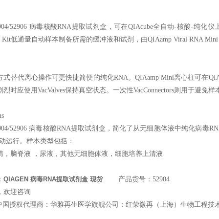
904/52906
病毒核酸RNA提取试剂盒，可在QIAcube全自动-核酸-纯化仪上自
Mini Kit低通量自动样本制备所需的缓冲液和试剂，由QIAamp Viral RNA Mini A
替代离心操作可更快捷简便的纯化RNA。QIAamp Mini离心柱可在QIAvac 2
时应使用VacValves保持真空状态。一次性VacConnectors则用于避
ns
904/52906
病毒核酸RNA提取试剂盒，简化了从无细胞体液中纯化病毒RNA
自动运行。样本类型包括：
清，脑脊液 ，尿液，其他无细胞体液，细胞培养上清液
：
QIAGEN 病毒RNA提取试剂盒 现货
产品货号：52904
，欢迎咨询
中国授权代理商：华雅再生医学旗舰公司：红荣微再（上海）生物工程技