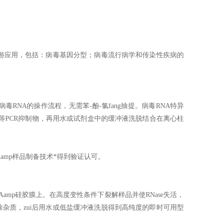
下游应用，包括：病毒基因分型；病毒流行病学和传染性疾病的
RNA的操作流程，无需苯-酚-氯fang抽提。病毒RNA特异
质等PCR抑制物，再用水或试剂盒中的缓冲液洗脱结合在离心柱
amp样品制备技术*得到验证认可。
amp硅胶膜上。在高度变性条件下裂解样品并使RNase失活，
除杂质，zui后用水或低盐缓冲液洗脱得到高纯度的即时可用型