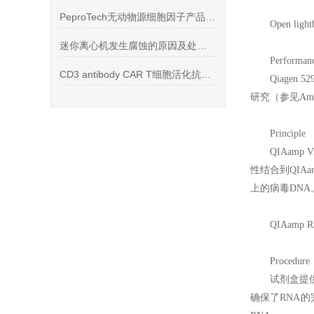
PeproTech无动物源细胞因子产品 生长因子 白介素 集落刺激因子
Open light
迷你离心机发生腐蚀的原因及处理建议
Performan
CD3 antibody CAR T细胞活化抗人CD3单抗
Qiagen 52
研究（参见Amplif
Principle
QIAamp Vi
性结合到QI
上的病毒DNA
QIAamp 
Procedure
试剂盒提
确保了RNA