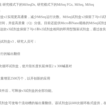
研究模式下的MiSeqDx, 研究模式下的MiSeq FGx, MiSeq, MiSeq
：
试剂盒v2实现更高通量，减少MiSeq运行次数。MiSeq试剂盒v2保留了
间，并提高质量（Q）分值。目前还提供Micro和Nano规格的MiSeq试剂盒
这款v3试剂盒保留了与v1和v2试剂盒相同的即用型预装试剂盒，通过改
eq试剂盒v3，研究人员可：
运行的输出翻倍
00次循环试剂盒，使片段长度长延伸至2 x 300碱基对
数量增至2500万个，以开创新的应用
软件后，可释放v3试剂盒的全部功能。
 v3试剂盒可使每个流动槽的输出量翻倍。该试剂盒以600次循环格式提供，在