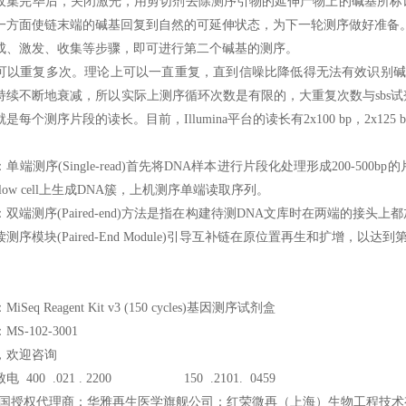
收集完毕后，关闭激光，用剪切剂去除测序引物的延伸产物上的碱基所标
一方面使链末端的碱基回复到自然的可延伸状态，为下一轮测序做好准备
成、激发、收集等步骤，即可进行第二个碱基的测序。
可以重复多次。理论上可以一直重复，直到信噪比降低得无法有效识别碱
持续不断地衰减，所以实际上测序循环次数是有限的，大重复次数与sbs
个测序片段的读长。目前，Illumina平台的读长有2x100 bp，2x125 bp，2
单端测序(Single-read)首先将DNA样本进行片段化处理形成200-5
low cell上生成DNA簇，上机测序单端读取序列。
双端测序(Paired-end)方法是指在构建待测DNA文库时在两端的
测序模块(Paired-End Module)引导互补链在原位置再生和扩增
Seq Reagent Kit v3 (150 cycles)基因测序试剂盒
S-102-3001
，欢迎咨询
 400 .021 . 2200 150 .2101. 0459
ina中国授权代理商：华雅再生医学旗舰公司：红荣微再（上海）生物工程技