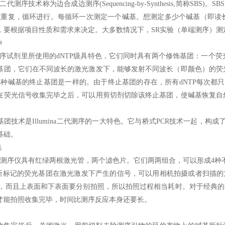
na的二代测序技术称为边合成边测序(Sequencing-by-Synthesis,
以重复，循环进行。每循环一次测定一个碱基。想测定多少个碱基（即读
要根据项目性质和需求来决定。大多数情况下，SR实验（单端测序）测定1x
伸
ina测序试剂里所使用的dNTP级具特色，它们同时具有两个修饰基团：一个
基团，它们在不同波长的激光激发下，能够发射不同波长（即颜色）的荧
4种碱基的终止基团是一样的。由于终止基团的存在，所有dNTP每次都
在荧光信号收集完毕之后，可以用剪切剂切除该终止基团，使碱基恢复自
团技术是Illumina二代测序的一大特色。它与桥式PCR技术一起，构成了
基础。
集
q系列测序仪具有红绿两根激光管，两个滤色片。它们两两组合，可以形成4种
ter上所标记的荧光基团在激光激发下产生的信号，可以用相机拍摄或者扫描
，而且上表面和下表面要分别拍照，所以拍照过程相当耗时。对于经典的Hi
间才能拍照收集完毕，时间比测序反应本身还要长。