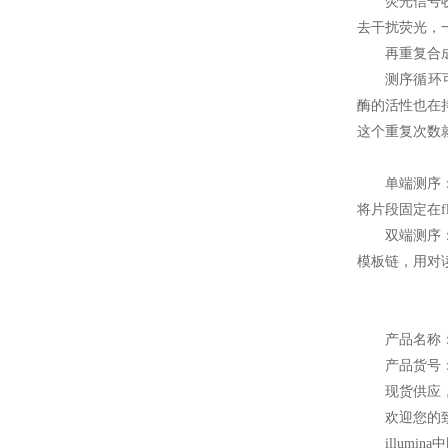
荧光信号
去干扰荧光，
再重复合
测序循环
酶的活性也在
这个重复次数就是每
单端测序：
将片段固定在f
双端测序：
模板链，用对读
产品名称：Mi
产品货号：M
现货供应
欢迎您的致电
illum