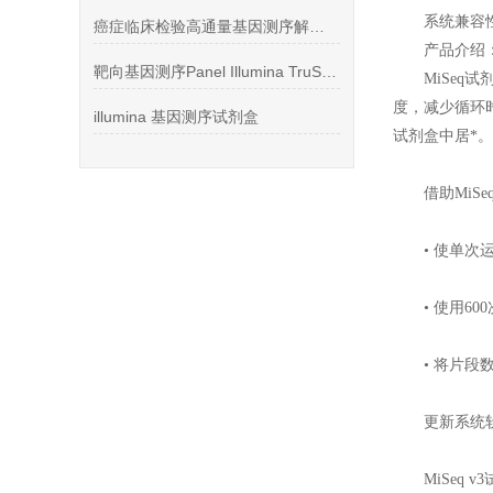
系统兼容性:
癌症临床检验高通量基因测序解决方案
产品介绍
靶向基因测序Panel Illumina TruSight系列
MiSeq
度，减少循环时
illumina 基因测序试剂盒
试剂盒中居*。
借助MiS
• 使单次
• 使用6
• 将片段
更新系统
MiSeq