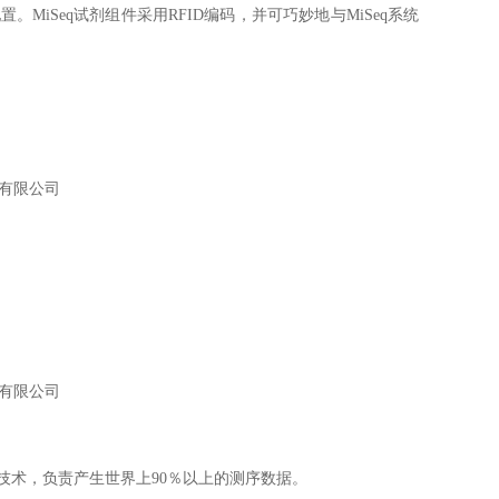
。MiSeq试剂组件采用RFID编码，并可巧妙地与MiSeq系统
术有限公司
术有限公司
S）技术，负责产生世界上90％以上的测序数据。