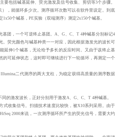
简称SBS)。SBS主要包括碱基延伸、荧光激发及信号收集、剪切等3个步骤。
长），就循环多少次。测序循环次数可以在软件里设定。到底
50个碱基，PE实验（双端测序）测定2x150个碱基。
荧光基团，一个可逆终止基团。A、G、C、T 4种碱基分别标记4
光。荧光颜色与碱基种类一一对应，因此根据激发光的波长可
只能延伸1个碱基，无论给予多长的反应时间。又由于该终止基
然的可延伸状态，这时即可继续进行下一轮循环，再测定一个
Illumina二代测序的两大支柱，为稳定获得高质量的测序数据
不同的激发波长，正好分别用于激发A、G、C、T 4种碱基。
的方式收集信号。扫描技术速度比较快，被X10系列采用。由于
Seq 2000来说，一次测序循环所产生的荧光信号，需要大约