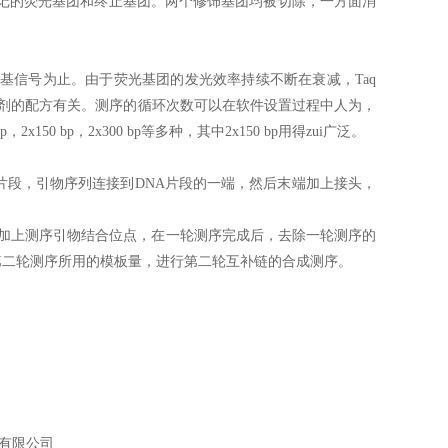
记的荧光基团和终止基团。两个修饰基团均被切除，一方面消
。
基信号为止。由于荧光基团的发光效率持续不断在衰减，Taq
试剂的配方有关。测序的循环次数可以在软件设置过程中人为，
x150 bp，2x300 bp等多种，其中2x150 bp用得zui广泛。
00bp的片段，引物序列连接到DNA片段的一端，然后末端加上接头，
接头上都加上测序引物结合位点，在一轮测序完成后，去除一轮测序的
，以达到第二轮测序所用的模板量，进行第二轮互补链的合成测序。
术有限公司