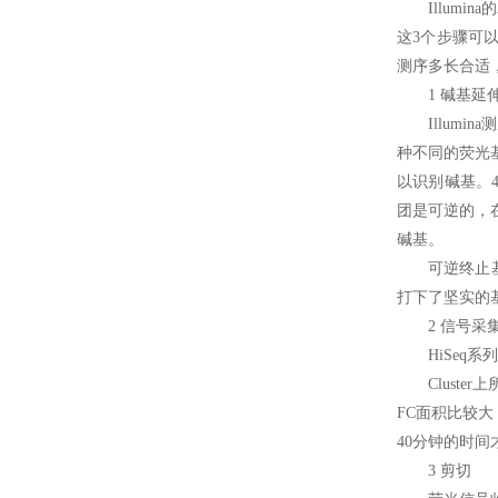
Illumi
这3个步骤可
测序多长合适，
1 碱基延
Illum
种不同的荧光
以识别碱基。
团是可逆的，
碱基。
可逆终止基
打下了坚实的
2 信号采
HiSe
Clus
FC面积比较大
40分钟的时
3 剪切