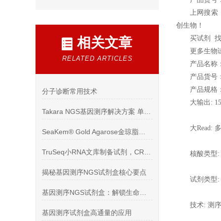
上网搜索：i
创生物！
买试剂 
相关文章
更多生物
RELATED ARTICLES
产品名称：Mi
产品货号：M
产品规格
分子诊断常用技术
大输出: 1
Takara NGS基因测序解决方案 单细胞测序 红荣微再 基因
大Read: 
SeaKem® Gold Agarose金琼脂糖凝胶文献
TruSeq小RNA文库制备试剂，CRISPR-Cas gRNA
核酸类型: 
揭秘基因测序NGS试剂盒核心要点
试剂类型:
基因测序NGS试剂盒：解锁生命密码的钥匙
技术: 测
基因测序试剂盒高通量的应用