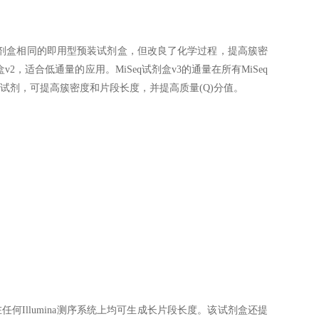
与v1试剂盒相同的即用型预装试剂盒，但改良了化学过程，提高簇密
v2，适合低通量的应用。MiSeq试剂盒v3的通量在所有MiSeq
良试剂，可提高簇密度和片段长度，并提高质量(Q)分值。
任何Illumina测序系统上均可生成长片段长度。该试剂盒还提