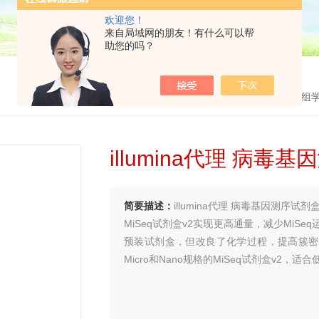
欢迎您！
来自局域网的朋友！有什么可以帮
助您的吗？
首页
>
产品中心
>
核酸分析/测序/蛋白组
illumina代理 病毒
简要描述：
illumina代理 病毒基因测序试剂
MiSeq试剂盒v2实现更高通量，减少MiSe
预装试剂盒，但改良了化学过程，提高簇密
Micro和Nano规格的MiSeq试剂盒v2，