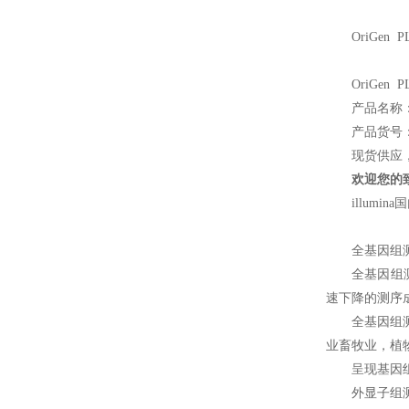
OriGen P
OriGen P
产品名称：Ne
产品货号：2
现货供应
欢迎您的致电
illum
全基因组
全基因组
速下降的测序
全基因组
业畜牧业，植
呈现基因
外显子组