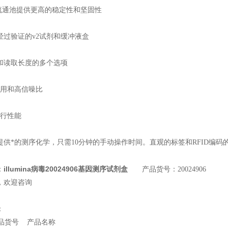
5流通池提供更高的稳定性和坚固性
经过验证的v2试剂和缓冲液盒
和读取长度的多个选项
调用和高信噪比
运行性能
提供*的测序化学，只需10分钟的手动操作时间。直观的标签和RFID编
illumina病毒20024906基因测序试剂盒
：
产品货号：20024906
，欢迎咨询
：
品货号 产品名称