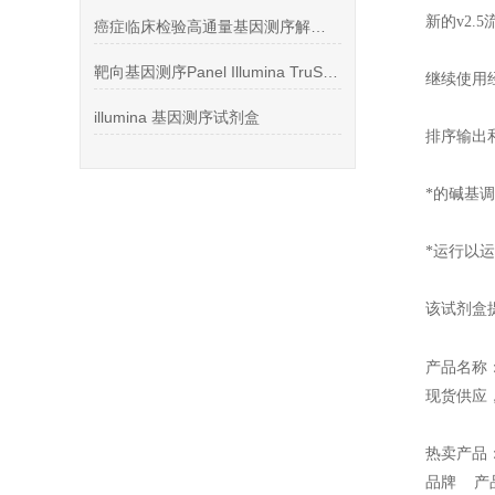
新的v2.
癌症临床检验高通量基因测序解决方案
靶向基因测序Panel Illumina TruSight系列
继续使用
illumina 基因测序试剂盒
排序输出
*的碱基
*运行以
该试剂盒
产品名称
现货供应
热卖产品
品牌 产