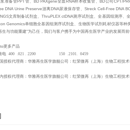
准备管PPT管、BD PAXgene全血RNA样本收集管、BD公司CPT/PRP美容管
ll-Free DNA Urine Preserve游离DNA尿液保存管、Streck Cell
高品质NGS文库制备试剂盒、ThruPLEX ctDNA测序试剂盒、全基因组测
on Genomics单细胞全基因组测序试剂盒、生物医学试剂耗材仪器等种类丰富的产品，以“
再生与功能重建"为己任，我们与客户携手为中国再生医学产业的发展而前
mina更多产品
 400 .021 . 2200 150 .2101. 0459
ina中国授权代理商：华雅再生医学旗舰公司：红荣微再（上海）生物工程技
ina国内授权代理商：华雅再生医学旗舰公司：红荣微再（上海）生物工程技
询