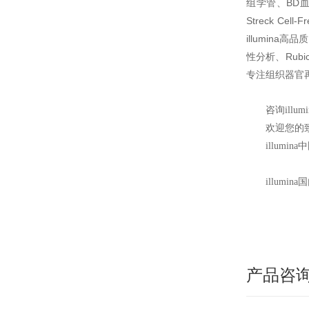
组学管、BD血浆
Streck Ce
illumina
性分析、Rubic
专注组织器官
咨询illu
欢迎您的致电
illum
illum
产品咨