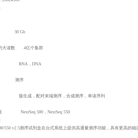
：
 30 Gb
的大读数 4亿个集群
型 RNA，DNA
 测序
型 簇生成，配对末端测序，合成测序，单读序列
NextSeq 500，NextSeq 550
：
eq 500/550 v2.5测序试剂盒在台式系统上提供高通量测序功能，具有更