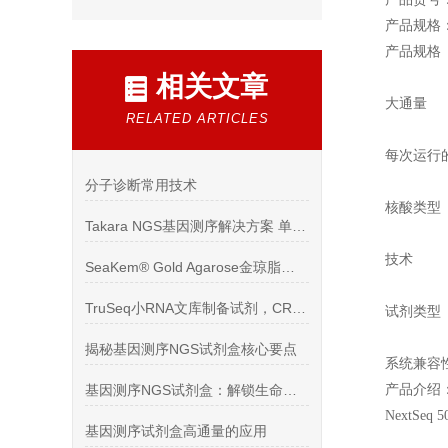
产品规格
产品规格
相关文章
大通量
RELATED ARTICLES
每次运行
分子诊断常用技术
核酸类
Takara NGS基因测序解决方案 单细胞测序 红荣微再 基因
技术
SeaKem® Gold Agarose金琼脂糖凝胶文献
TruSeq小RNA文库制备试剂，CRISPR-Cas gRNA
试剂类
揭秘基因测序NGS试剂盒核心要点
系统兼容性 
基因测序NGS试剂盒：解锁生命密码的钥匙
产品介绍
NextS
基因测序试剂盒高通量的应用