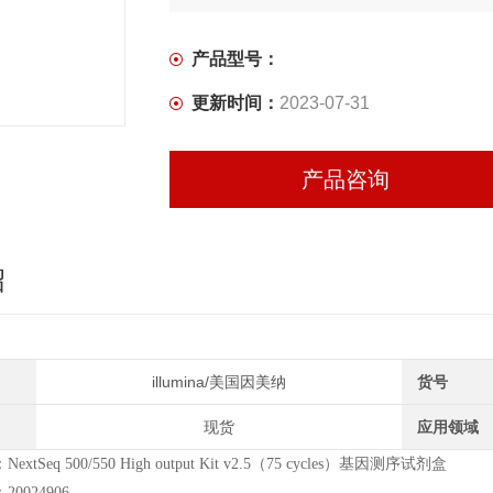
买试剂 找华雅
产品型号：
更多生物试剂 就在华雅思创—【华雅思创为
更新时间：
2023-07-31
产品咨询
绍
illumina/美国因美纳
货号
现货
应用领域
xtSeq 500/550 High output Kit v2.5（75 cycles）基因测序试剂盒
0024906