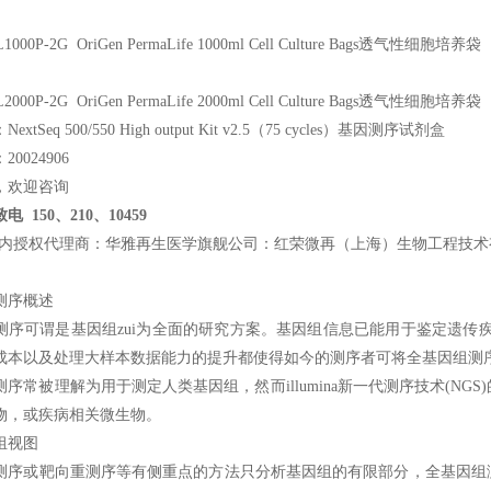
L1000P-2G OriGen PermaLife 1000ml Cell Culture Bags透气性细胞培养袋
L2000P-2G OriGen PermaLife 2000ml Cell Culture Bags透气性细胞培养袋
xtSeq 500/550 High output Kit v2.5（75 cycles）基因测序试剂盒
0024906
，欢迎咨询
 150、210、10459
ina国内授权代理商：华雅再生医学旗舰公司：红荣微再（上海）生物工程技
测序概述
测序可谓是基因组zui为全面的研究方案。基因组信息已能用于鉴定遗传疾病
成本以及处理大样本数据能力的提升都使得如今的测序者可将全基因组测序
测序常被理解为用于测定人类基因组，然而illumina新一代测序技术(N
物，或疾病相关微生物。
组视图
测序或靶向重测序等有侧重点的方法只分析基因组的有限部分，全基因组