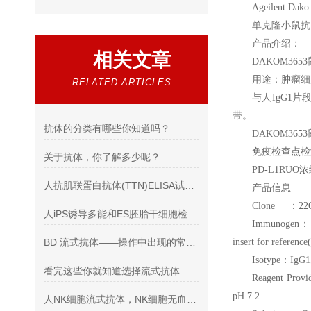
Ageilent Dak
单克隆小鼠抗 P
产品介绍：
相关文章
DAKOM3653
用途：肿瘤细
RELATED ARTICLES
与人IgG1片
带。
抗体的分类有哪些你知道吗？
DAKOM3653
免疫检查点检
关于抗体，你了解多少呢？
PD-L1RUO
浓
人抗肌联蛋白抗体(TTN)ELISA试剂盒说明书
产品信息
Clone
：22
人iPS诱导多能和ES胚胎干细胞检测抗体干细胞综述
Immunogen
： 
BD 流式抗体——操作中出现的常见问题
insert for reference(
Isotype
：IgG1,
看完这些你就知道选择流式抗体的注意事项是什么了
Reagent Prov
pH 7.2.
人NK细胞流式抗体，NK细胞无血清培养基