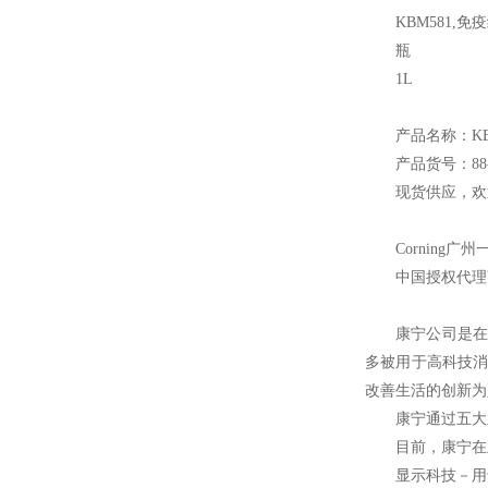
KBM581,
免疫细
瓶
1L
产品名称：KBM561
产品货号：88-
现货供应，欢
Corning
广州
中国授权代理
康宁公司是在
多被用于高科技消
改善生活的创新为
康宁通过五大
目前，康宁在
显示科技－用