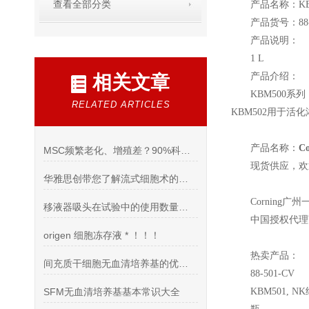
查看全部分类
产品名称：KBM561
产品货号：88-
产品说明：
1 L
产品介绍：
相关文章
KBM500
系列
RELATED ARTICLES
KBM502用于
产品名称：
C
MSC频繁老化、增殖差？90%科研人踩中的3个培养致命细节
现货供应，欢
华雅思创带您了解流式细胞术的应用与发展
Corning
广州
移液器吸头在试验中的使用数量是非常巨大的
中国授权代理
origen 细胞冻存液 * ！！！
热卖产品：
间充质干细胞无血清培养基的优势你知道么
88-501-CV
SFM无血清培养基基本常识大全
KBM501, NK