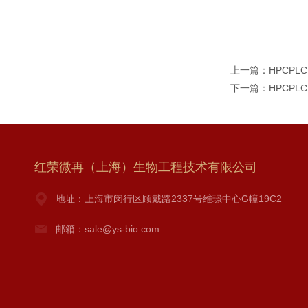
上一篇：
HPCPL
下一篇：
HPCPLC
红荣微再（上海）生物工程技术有限公司
地址：上海市闵行区顾戴路2337号维璟中心G幢19C2
邮箱：sale@ys-bio.com