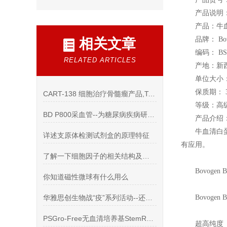
产品说明
产品：牛
品牌： Bov
相关文章
编码： BS
RELATED ARTICLES
产地：新
单位大小： 
保质期： 
CART-138 细胞治疗骨髓瘤产品,Takara GT-T551等
等级：高
BD P800采血管--为糖尿病疾病研究和药物开发保驾护航
产品介绍
牛血清白
详述支原体检测试剂盒的原理特征
有应用。
了解一下细胞因子的相关结构及分类吧
Bovogen Bi
你知道磁性微球有什么用么
华雅思创生物战“疫”系列活动--还在等什么？
Bovogen Bi
PSGro-Free无血清培养基StemRD的特性介绍
超高纯度