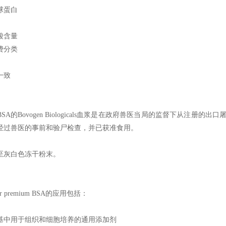
球蛋白
酸含量
费分类
一致
SA的Bovogen Biologicals血浆是在政府兽医当局的监督下从注
经过兽医的事前和验尸检查，并已获准食用。
至灰白色冻干粉末。
ar premium BSA的应用包括：
基中用于组织和细胞培养的通用添加剂