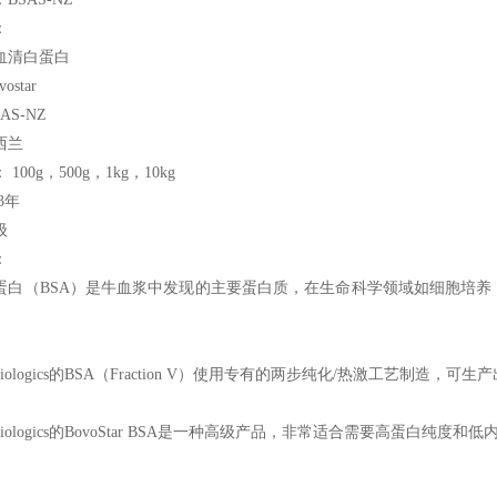
：
血清白蛋白
ostar
AS-NZ
西兰
100g，500g，1kg，10kg
3年
级
：
蛋白（BSA）是牛血浆中发现的主要蛋白质，在生命科学领域如细胞培
ologics
的BSA（Fraction V）使用专有的两步纯化/热激工艺制造，可
ologics
的BovoStar BSA是一种高级产品，非常适合需要高蛋白纯度