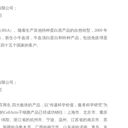
有限公司；
司
白（BSA）。随着生产其他特种蛋白质产品的自然转型，2009 年
血清，新生小牛血清，牛血清白蛋白和特种产品，包括免疫球蛋
有超过四十五个国家的客户。
有限公司；
司
“
”
官再生 四大板块的产品，以
传递科学价值，服务科学研究
为
llArtis干细胞产品已经成功销往：上海市、北京市、重庆
、绵阳、浙江省的杭州市、宁波、温州、江苏省的南京市、苏
、新疆的乌鲁木齐、广西的南宁市、山东省的济南、青岛、东