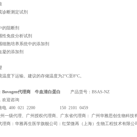
准
或诊断测定试剂
中的阻断剂
感性免疫分析试剂
感细胞培养系统中的添加剂
血凝的添加剂
理
°
°
境温度下运输。建议的存储温度为2
C
至8
C
。
：
Bovogen代理商 牛血清白蛋白
产品货号：BSAS-NZ
，欢迎咨询
电 400 021 2200 150 2101 0459
广州一级代理、广州授权代理商、广东省代理商： 广州华雅思创生物科技
代理商：华雅再生医学旗舰公司：红荣微再（上海）生物工程技术有限公