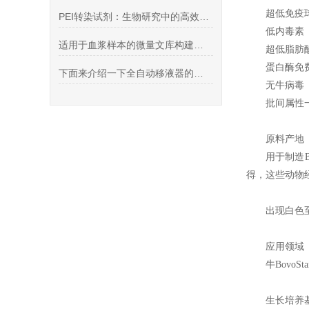
超低免疫
PEI转染试剂：生物研究中的高效载体工具
低内毒素
适用于血浆样本的微量文库构建试剂盒推荐
超低脂肪
蛋白酶免
下面来介绍一下全自动移液器的特点及应用
无牛病毒
批间属性
原料产地
用于制造B
得，这些动物
出现
白色
应用领域
牛BovoSt
生长培养