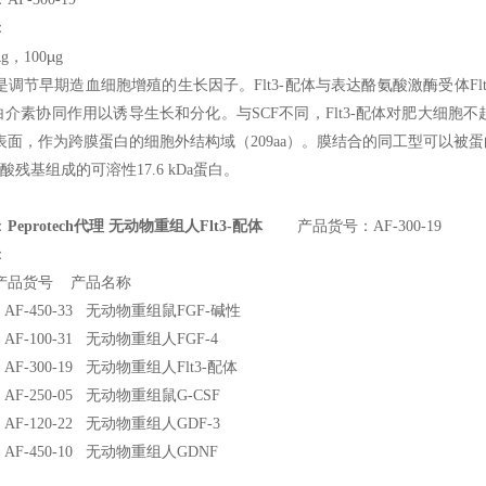
：
µ
µ
g
，100
g
是调节早期造血细胞增殖的生长因子。Flt3-配体与表达酪氨酸激酶受体Fl
白介素协同作用以诱导生长和分化。与SCF不同，Flt3-配体对肥大细胞不
面，作为跨膜蛋白的细胞外结构域（209aa）。膜结合的同工型可以被蛋
酸残基组成的可溶性17.6 kDa蛋白。
：
Peprotech代理 无动物重组人Flt3-配体
产品货号：AF-300-19
：
 产品货号 产品名称
h AF-450-33
无动物重组鼠FGF-碱性
h AF-100-31
无动物重组人FGF-4
h AF-300-19
无动物重组人Flt3-配体
h AF-250-05
无动物重组鼠G-CSF
h AF-120-22
无动物重组人GDF-3
h AF-450-10
无动物重组人GDNF