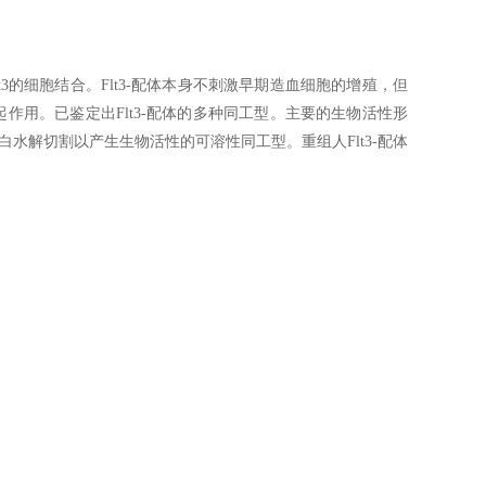
t3的细胞结合。Flt3-配体本身不刺激早期造血细胞的增殖，但
起作用。已鉴定出Flt3-配体的多种同工型。主要的生物活性形
白水解切割以产生生物活性的可溶性同工型。重组人Flt3-配体