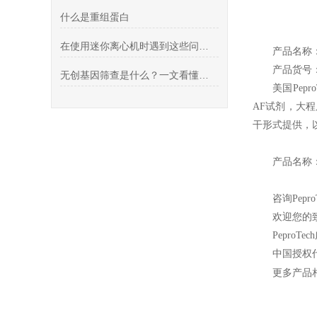
什么是重组蛋白
在使用迷你离心机时遇到这些问题该怎么做呢
产品名称：
产品货号：A
无创基因筛查是什么？一文看懂唐筛与无创筛查区别
美国Pep
AF试剂，大
干形式提供，
产品名称
咨询Pepr
欢迎您的致
PeproTech
中国授权
更多产品相