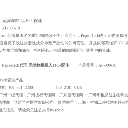
无动物重组人Flt3-配体
F-300-19
roTech公司是著名的重组细胞因子生厂商之一，Pepro Tech的无动物源成分
程度避免了以往外源性成分导致产品性能的可变性。并且依赖其*的E.Co
以方便运输和储存，特别是以小包装的细胞因子广受客户的青睐。
：
Peprotech代理 无动物重组人Flt3-配体
产品货号：AF-300-19
oTech更多产品
电 400 021 2200 150 2101 0459
广州一级代理、广州授权代理商、广东省代理商： 广州华雅思创生物科
代理商：华雅再生医学旗舰公司：红荣微再（上海）生物工程技术有限公
关信息，请搜索关注公众号hyscbio