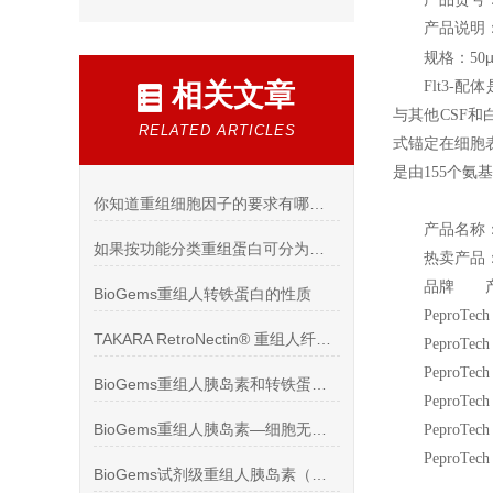
产品说明
规格：50
相关文章
Flt3-
配体
与其他CSF和
RELATED ARTICLES
式锚定在细胞表
是由155个氨基
你知道重组细胞因子的要求有哪些么
产品名称
如果按功能分类重组蛋白可分为哪些种类你知道么
热卖产品
品牌
BioGems重组人转铁蛋白的性质
PeproTec
TAKARA RetroNectin® 重组人纤维蛋白文献使用
PeproTec
PeproTec
BioGems重组人胰岛素和转铁蛋白—细胞无血清培养添加
PeproTec
BioGems重组人胰岛素—细胞无血清培养基添加
PeproTec
PeproTec
BioGems试剂级重组人胰岛素（细胞培养，纯度95%）