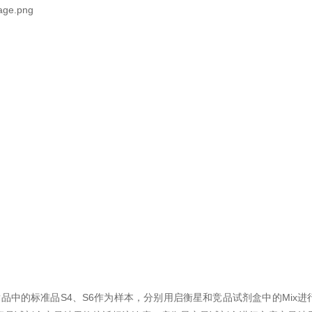
2 取竞品中的标准品S4、S6作为样本，分别用启衡星和竞品试剂盒中的M