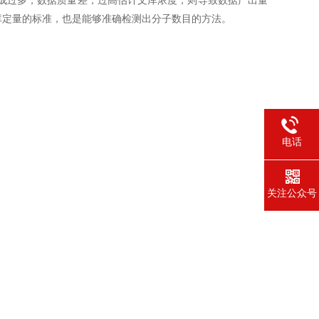
成过多，数据质量差；过高估计文库浓度，则导致数据产出量
库定量的标准，也是
能够准确检测出分子数目的方法。
电话
关注公众号