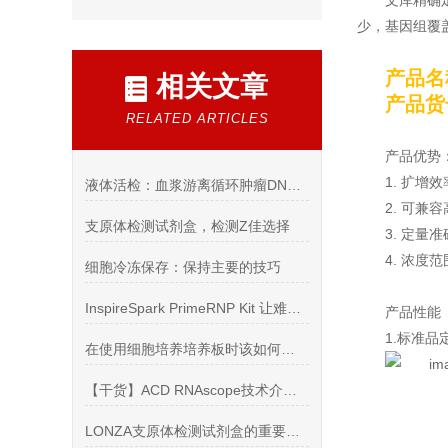
文库精确
少，基因组覆
产品名
相关文章
产品货号
RELATED ARTICLES
产品优势
1. 扩增
液体活检：血浆游离循环肿瘤DNA（ctDNA）Streck 保存管
2. 可兼容
支原体检测试剂盒，检测Z佳选择
3. 定量
4. 浓度
细胞冷冻保存：保持主要的技巧
InspireSpark PrimeRNP Kit 让难转染细胞KO实验成功率飙升
产品性能
1.标准
在使用细胞培养培养板时该如何选择？
【干货】ACD RNAscope技术介绍及应用
LONZA支原体检测试剂盒的重要意义