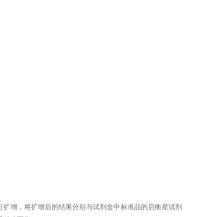
ix进行扩增，将扩增后的结果分别与试剂盒中标准品的启衡星试剂