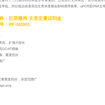
定量对于二代测序的结果是非常重要的。过低估计文库浓度，会导致簇生
盖率低。所以低估或者高估文库浓度都会影响测序效果。qPCR是DNA文
称：
红荣微再 文库定量试剂盒
：RF-N2001
：
效率高，扩增片段长
高GC/AT模板
准确，重复性好
范围广
品定量重复性好，浓度范围广