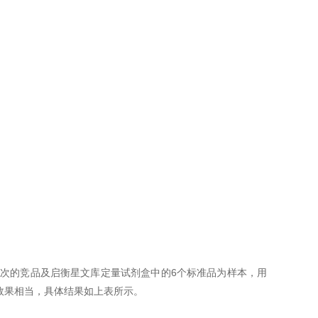
同批次的竞品及启衡星文库定量试剂盒中的6个标准品为样本，用
，效果相当，具体结果如上表所示。