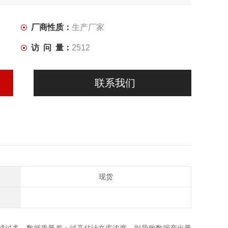
厂商性质：
生产厂家
访 问 量：
2512
联系我们
现货