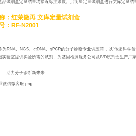
竞品试剂盒定量结果均接近标注浓度。启衡星定量试剂盒进行文库定量结
称：
红荣微再 文库定量试剂盒
：RF-N2001
：
作为RNA、NGS、ctDNA、qPCR的分子诊断专业供应商，以“传递科
础实验室提供实验所需的试剂、为基因检测服务公司及IVD试剂盒生产厂
——助力分子诊断新未来