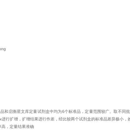
e.1 竞品和启衡星文库定量试剂盒中均为6个标准品，定量范围较广。取不
 Mix进行扩增，扩增结果进行作差，经比较两个试剂盒的标准品差异极小
效率高，定量结果准确