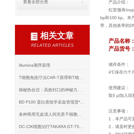
查看全部分类
产品介绍：
红荣微再Inspi
bp和100 bp。
带，其他条带的DN
相关文章
产品名称
RELATED ARTICLES
产品货号：R
储存条件：
Illumina测序原理
4℃保存六个
T细胞免疫疗法CAR-T原理和T细胞激活增殖的辅助刺激分子
使用建议：
揭秘热合仪：高效封口的神秘力量？
取5 μl加
BD P100 蛋白质组学采血管现货*（货号：366448）
注意事项：
各种商用无血清人间充质干细胞培养基比较
1．本产品可
DC-CIK细胞治疗TAKARA GT-T551培养基
2．请及时更