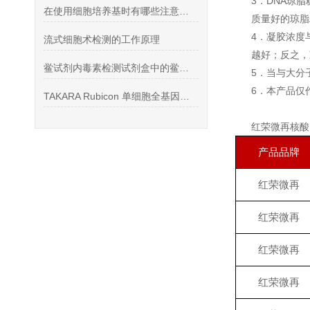
3．DNA琼
在使用细胞培养基时有哪些注意事项？看看这些
质量好的琼脂糖
4．凝胶浓度
流式细胞术检测的工作原理
越好；反之，
鲎试剂内毒素检测试剂盒中的鲎试剂有什么作用
5．当与大分
6．本产品仅
TAKARA Rubicon 单细胞全基因组扩增R300672
红荣微再核酸
产品品牌
红荣微再
红荣微再
红荣微再
红荣微再