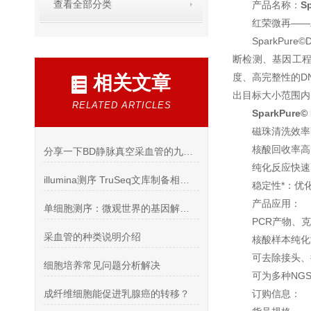
查看全部分类
产品名称：
S
红荣微再—
SparkP
断检测、基因工程
度、高完整性的D
相关文章
出目标大小范围
RELATED ARTICLES
SparkPur
磁珠清洗效率
核酸回收率
分享一下BD静脉真空采血管的九种分类
纯化反应快速
illumina测序 TruSeq文库制备相关产品
稳定性*：优
产品应用：
单细胞测序：微观世界的基因解码之旅
PCR产物、
采血管的种类说明介绍
核酸样本纯
可去除接头、
细胞培养常见问题分析解决
可为多种NG
成纤维细胞能促进乳腺癌的转移？
订购信息：