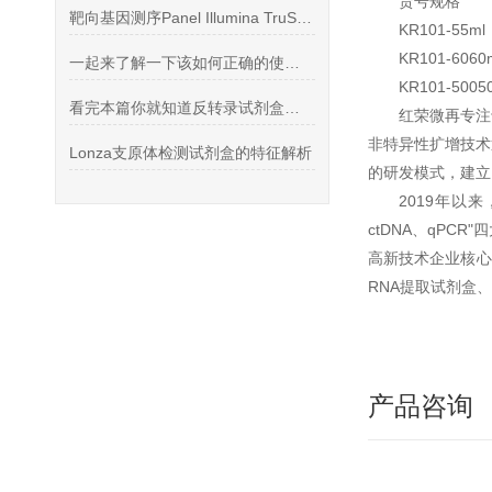
货号规格
靶向基因测序Panel Illumina TruSight系列
KR101-55m
KR101-606
一起来了解一下该如何正确的使用SFM无血清培养基
KR101-5005
看完本篇你就知道反转录试剂盒的特点有哪些了
红荣微再专注
非特异性扩增技术
Lonza支原体检测试剂盒的特征解析
的研发模式，建
2019年以
ctDNA、qP
高新技术企业核心
RNA提取试剂盒
产品咨询