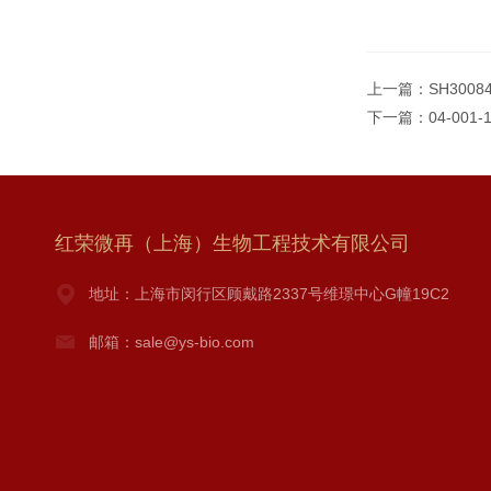
上一篇：
SH300
下一篇：
04-00
红荣微再（上海）生物工程技术有限公司
地址：上海市闵行区顾戴路2337号维璟中心G幢19C2
邮箱：sale@ys-bio.com