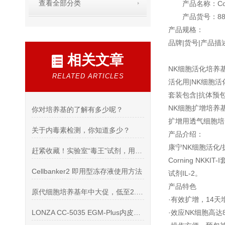
查看全部分类
产品名称：Cor
产品货号：88-5
产品规格：
品牌|货号|产品描
相关文章
NK细胞活化培养基|
RELATED ARTICLES
活化用|NK细胞活化
套装包含|抗体预包
NK细胞扩增培养基|
你对培养基的了解有多少呢？
扩增用透气细胞培养袋
关于内毒素检测，你知道多少？
产品介绍：
康宁NK细胞活化
赶紧收藏！实验室“毒王”试剂，用到时一定要小心！
Corning N
Cellbanker2 即用型冻存液使用方法
试剂IL-2。
产品特色
原代细胞培养基年中大促，低至2.8折，还在等什么，心动就行动
·有效扩增，14天
LONZA CC-5035 EGM-Plus内皮细胞培养基成分
·效应NK细胞高达