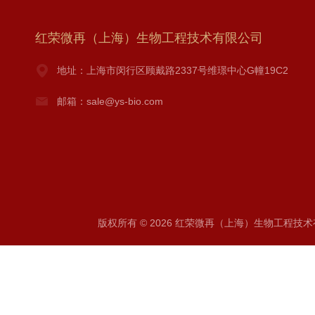
红荣微再（上海）生物工程技术有限公司
地址：上海市闵行区顾戴路2337号维璟中心G幢19C2
邮箱：sale@ys-bio.com
版权所有 © 2026 红荣微再（上海）生物工程技术有限公