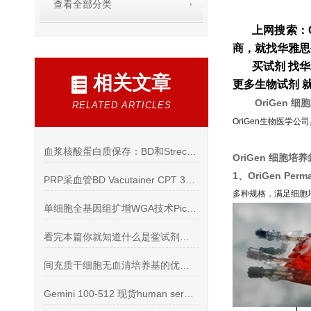
查看全部分类
上网搜索：
商，就找华雅思
买试剂 找
相关文章
更多生物试剂 
OriGen 
RELATED ARTICLES
OriGen生物医学公
血浆核酸蛋白质保存：BD和Streck采血管
OriGen 细胞培
1、OriGen Per
PRP采血管BD Vacutainer CPT 362761 离心操作
多种规格，满足细胞
单细胞全基因组扩增WGA技术PicoPLEX与MALBAC比较
看完本篇你就知道什么是鲎试剂内毒素检测试剂盒了
间充质干细胞无血清培养基的优势你知道么
Gemini 100-512 现货human serum人AB血清系列