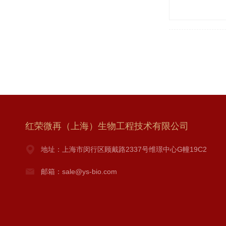
红荣微再（上海）生物工程技术有限公司
地址：上海市闵行区顾戴路2337号维璟中心G幢19C2
邮箱：sale@ys-bio.com