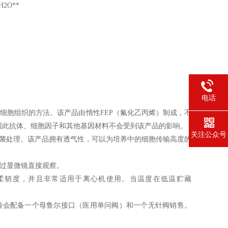
2O**
电话
细胞组织的方法。该产品由惰性FEP（氟化乙丙烯）制成，不
因此抗体、细胞因子和其他基因材料不会受到该产品的影响。
关注公众号
菌处理。该产品拥有透气性，可以为培养中的细胞传输高度的
通过显微镜直接观察。
持其柔韧度，并且非常适用于离心机使用。当温度在低温贮藏
fe袋会配备一个母鲁尔接口（医用单问阀）和一个无针阀销售。