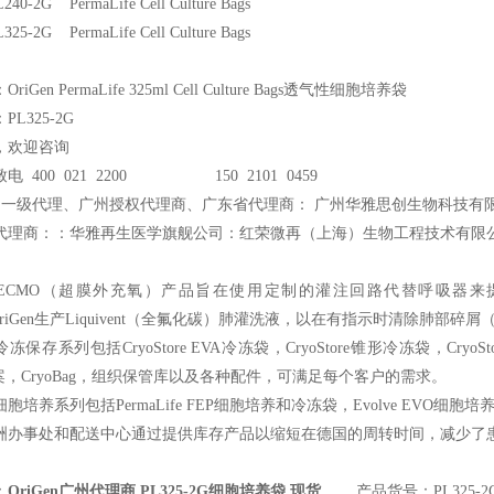
240-2G PermaLife Cell Culture Bags
325-2G PermaLife Cell Culture Bags
iGen PermaLife 325ml Cell Culture Bags透气性细胞培养袋
L325-2G
，欢迎咨询
电 400 021 2200 150 2101 0459
州一级代理、广州授权代理商、广东省代理商： 广州华雅思创生物科技有
代理商：：华雅再生医学旗舰公司：红荣微再（上海）生物工程技术有限
ECMO（超膜外充氧）产品旨在使用定制的灌注回路代替呼吸器来提供辅助
2。OriGen生产Liquivent（全氟化碳）肺灌洗液，以在有指示时清除肺
冻保存系列包括CryoStore EVA冷冻袋，CryoStore锥形冷冻袋，CryoSt
案，CryoBag，组织保管库以及各种配件，可满足每个客户的需求。
细胞培养系列包括PermaLife FEP细胞培养和冷冻袋，Evolve EVO细
洲办事处和配送中心通过提供库存产品以缩短在德国的周转时间，减少了
：
OriGen广州代理商 PL325-2G细胞培养袋 现货
产品货号：PL325-2