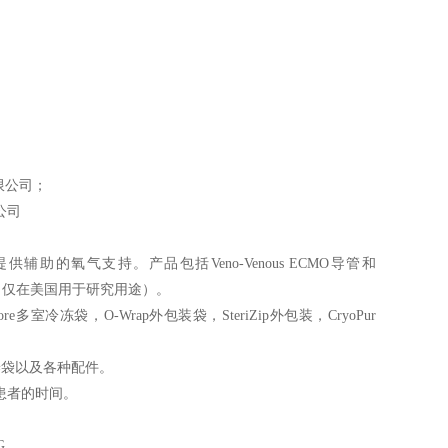
限公司；
公司
的氧气支持。产品包括Veno-Venous ECMO导管和
部碎屑（仅在美国用于研究用途）。
ore多室冷冻袋，O-Wrap外包装袋，SteriZip外包装，CryoPur
胞培养袋以及各种配件。
患者的时间。
G