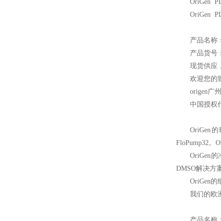
OriGen PL
OriGen PL
产品名称：Or
产品货号：P
现货供应
欢迎您的致
origen
广
中国授权
OriGen
的
FloPump3
OriGen
的冷
DMSO解决方
OriGen
的
我们的欧
产品名称