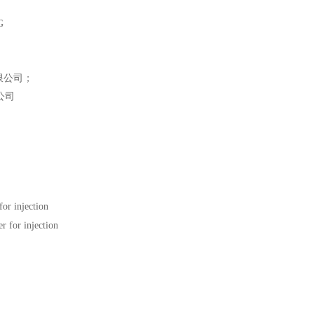
G
限公司；
公司
or injection
 for injection