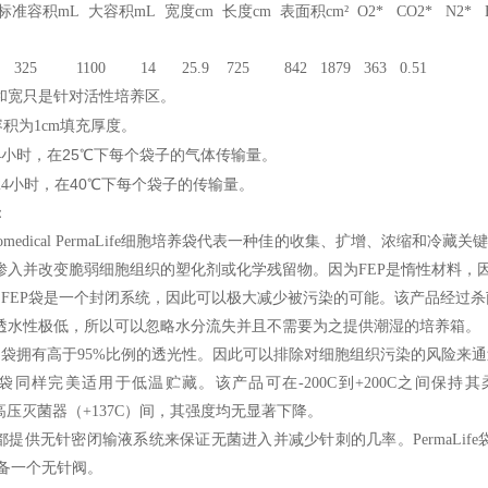
容积mL 大容积mL 宽度cm 长度cm 表面积cm² O2* CO2* N2* H
2G 325 1100 14 25.9 725 842 1879 363 0.51
和宽只是针对活性培养区。
积为1cm填充厚度。
小时，在25℃下每个袋子的气体传输量。
4
小时，在40℃下每个袋子的传输量。
4
：
omedical PermaLife
细胞培养袋代表一种佳的收集、扩增、浓缩和冷藏关键
渗入并改变脆弱细胞组织的塑化剂或化学残留物。因为FEP是惰性材料，
 FEP
袋是一个封闭系统，因此可以极大减少被污染的可能。该产品经过杀
透水性极低，所以可以忽略水分流失并且不需要为之提供潮湿的培养箱。
e
袋拥有高于95%比例的透光性。因此可以排除对细胞组织污染的风险来
袋同样完美适用于低温贮藏。该产品可在-200C到+200C之间保
）到高压灭菌器（+137C）间，其强度均无显著下降。
都提供无针密闭输液系统来保证无菌进入并减少针刺的几率。PermaLi
配备一个无针阀。