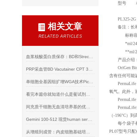
型号 标准
PL325-
相关文章
备注：长
标称容
RELATED ARTICLES
*ml/2
**ml/2
血浆核酸蛋白质保存：BD和Streck采血管
产品介绍
OriGen Bi
PRP采血管BD Vacutainer CPT 362761 离心操作
含有任何可能
单细胞全基因组扩增WGA技术PicoPLEX与MALBAC比较
PermaLife
氧气。此外，
看完本篇你就知道什么是鲎试剂内毒素检测试剂盒了
PermaLif
间充质干细胞无血清培养基的优势你知道么
PermaLife
（-196°C
Gemini 100-512 现货human serum人AB血清系列
每个袋子
PL07型号只
从增殖到成管：内皮细胞基础培养基的关键支持作用