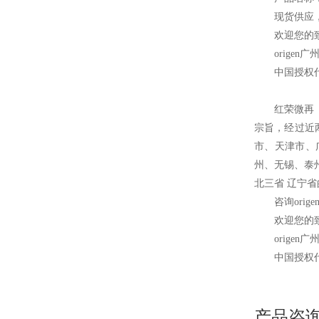
现货供应
欢迎您的致
origen
广
中国授权
红荣微再
宗旨，经过近
市、天津市、
州、无锡、泰
北三省 辽宁
咨询orig
欢迎您的致
origen
广
中国授权
产品咨