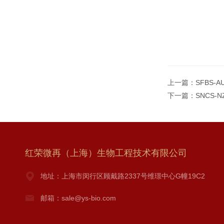
上一篇：
SFBS-
下一篇：
SNCS-
红荣微再（上海）生物工程技术有限公司
地址：上海市闵行区顾戴路2337号维璟中心G幢19C2
邮箱：sale@ys-bio.com