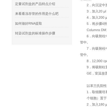
定量试剂盒的产品特点介绍
2．向沉淀中加入
3．加入20 
来看看冻存管的作用是什么吧
4．加入200
如何做好RNA提取
5．将步骤4
Columns
转染试剂盒的标准操作步骤
6．向吸附柱中
管中。
7．向吸附柱中
管中。
8．12,00
9．将吸附柱置
GE，室温放置
以革兰氏阳性
1．取细菌培养物
个细胞）置于离
2．加入180 μ