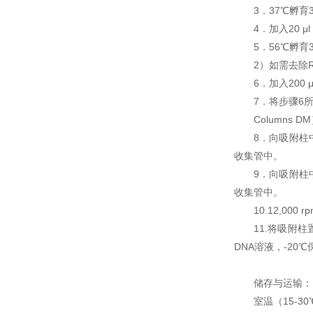
3．37℃孵育
4．加入20 μ
5．56℃孵育
2）如需去除R
6．加入200
7．将步骤6
Columns
8．向吸附柱中
收集管中。
9．向吸附柱中
收集管中。
10.12,0
11.将吸附柱
DNA溶液，-20℃
储存与运输：
室温（15-30