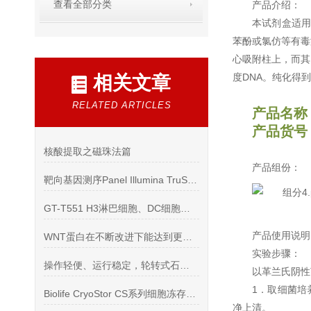
查看全部分类
产品介绍：
本试剂盒适用
苯酚或氯仿等有毒
心吸附柱上，而其
度DNA。纯化得到的
相关文章
RELATED ARTICLES
产品名称
产品货号：
核酸提取之磁珠法篇
产品组份：
靶向基因测序Panel Illumina TruSight系列
GT-T551 H3淋巴细胞、DC细胞、NK细胞培养基,1 L
产品使用说明
WNT蛋白在不断改进下能达到更好的实验效果
实验步骤：
操作轻便、运行稳定，轮转式石蜡切片机
以革兰氏阴性
1．取细菌培养
Biolife CryoStor CS系列细胞冻存液使用说明书
净上清。