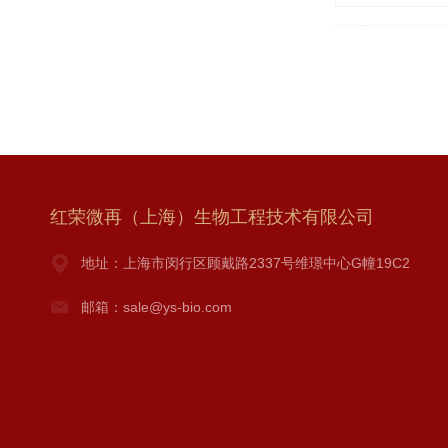
红荣微再（上海）生物工程技术有限公司
地址：上海市闵行区顾戴路2337号维璟中心G幢19C2
邮箱：sale@ys-bio.com