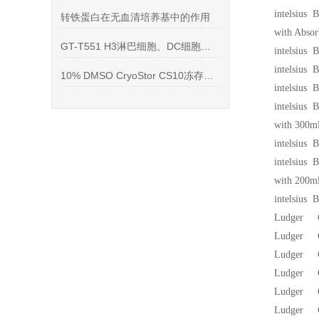
intelsiu
转铁蛋白在无血清培养基中的作用
with Absor
GT-T551 H3淋巴细胞、DC细胞、NK细胞培养基,1 L
intelsiu
intelsius
10% DMSO CryoStor CS10冻存液, CAR-T细胞
intelsiu
intelsiu
with 300ml
intelsiu
intelsiu
with 200ml
intelsius
Ludger 
Ludger C
Ludger CA
Ludger 
Ludger 
Ludger 