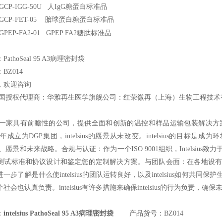
GCP-IGG-50U
人IgG糖蛋白标准品
GCP-FET-05
胎球蛋白糖蛋白标准品
糖肽标准品
GPEP-FA2-01 GPEP FA2
athoSeal 95 A3病理密封袋
BZ014
，欢迎咨询
国授权代理商：华雅再生医学旗舰公司：红荣微再（上海）生物工程技术
一家具有前瞻性的公司，提供全面和创新的温控和样品运输包装解决方
s于1998年成立为DGP集团，intelsius的愿景从未改变。intelsi
s的历史、愿景和未来战略。合规与认证：作为一个ISO 9001组织，Intelsius
测试标准和协议设计和鉴定您的定制解决方案。与团队会面：在各地设有
步了解是什么使intelsius的团队运转良好，以及intelsius如何共同保护生命
会也认真负责。intelsius有许多措施来确保intelsius的行为负责，确保
：
intelsius PathoSeal 95 A3病理密封袋
产品货号：BZ014