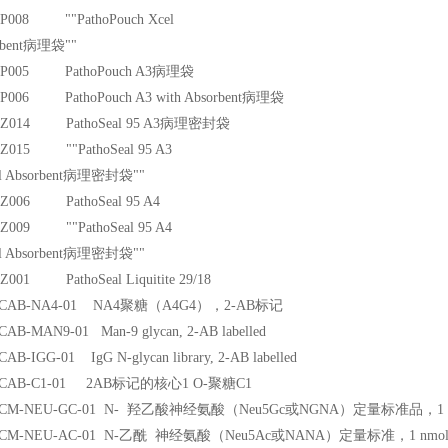
s BP008 ""PathoPouch Xcel
bent
病理袋""
s BP005 PathoPouch A3
病理袋
 BP006 PathoPouch A3 with Absorbent
病理袋
s BZ014 PathoSeal 95 A3
病理密封袋
s BZ015 ""PathoSeal 95 A3
 Absorbent
病理密封袋""
s BZ006 PathoSeal 95 A4
s BZ009 ""PathoSeal 95 A4
 Absorbent
病理密封袋""
 BZ001 PathoSeal Liquitite 29/18
CAB-NA4-01 NA4
聚糖（A4G4），2-AB标记
AB-MAN9-01 Man-9 glycan, 2-AB labelled
B-IGG-01 IgG N-glycan library, 2-AB labelled
CAB-C1-01 2AB
标记的核心1 O-聚糖C1
CM-NEU-GC-01 N-
羟乙酸神经氨酸（Neu5Gc或NGNA）定量标准品，1 n
CM-NEU-AC-01 N-
乙酰 神经氨酸（Neu5Ac或NANA）定量标准，1 nmo