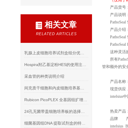
（仅用于
产品货号：
产品说明
PathoSeal 
相关文章
产品介绍
RELATED ARTICLES
PathoSeal 
PathoSeal 
这种灵活
乳腺上皮细胞培养试剂盒组分优化与体外培养实操技术
所有Pa
Hospira羟乙基淀粉HES的使用注意事项概述
管和额外的安全保
采血管的种类说明介绍
产品名称
间充质干细胞和内皮细胞培养基，贴壁，无血清
现货供应
intelsius
中
Rubicon PicoPLEX 全基因组扩增用于单细胞无创产前检测
24孔无菌带盖细胞培养板的选择和使用
热卖产品
品牌 
细菌基因组DNA 提取试剂盒的特点介绍
intelsiu