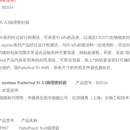
科研使用）
BZ014
：
95 A3
病理密封袋
：
95
系列经过设计和测试，可承受95 kPa的压差，以满足UN3373生物物质
Liquitite
系列产品经过设计和测试，与95 kPa初级涂料一起使用时，符合
的辅助包装范围非常适合运输各种主要容器，例如血液瓶，药签，采血-袋
thoSeal产品均具有简单的封闭系统，可简化包装，加上*的防篡改密封
护。除PathoSeal 95 A6外，所有尺寸的外部文件袋也都存在。
：
intelsius PathoSeal 95 A3病理密封袋
产品货号：BZ014
，欢迎咨询
国授权代理商：华雅再生医学旗舰公司：红荣微再（上海）生物工程技术
：
产品货号 产品名称
s BP007 PathoPouch Xcel
病理袋