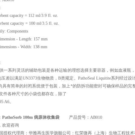
：
bent capacity = 112 ml/3.9 fl. oz.
rbent capacity = 100 ml/3.5 fl. oz.
ily: Components
Dimension - Length: 157 mm
imensions - Width: 138 mm
：
供一系列灵活的辅助包装是各种运输的理想选择主要容器，例如血液瓶，药签，采
a的压差以满足UN3373生物物质，B类规定。PathoSeal Liquitite
al产品均具有简单的封闭系统便于包装，加上*的防拆功能密封可确保样品
部文件各种尺寸的小袋也都存在，除了
95 A6
。
：
PathoSorb 100m 病原体收集袋
产品货号：AB010
，欢迎咨询
国授权代理商：华雅再生医学旗舰公司：红荣微再（上海）生物工程技术