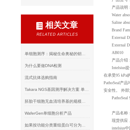
产品说明
Water absor
Saline abso
相关文章
Brand Fam
RELATED ARTICLES
External 
External D
AB010
单细胞测序：揭秘生命奥秘的钥匙？
产品介绍
为什么要做DNA检测
Intelsius
提
在承受95 kP
流式抗体选购指南
PathoSe
Takara NGS基因测序解决方案 单细胞测序 红荣微再 基因
安全性。 外
PathoSeal 
胚胎干细胞无血清培养基的规模化生产要点
WaferGen单细胞分析产品
产品名称
现货供应
如果按功能分类重组蛋白可分为哪些种类你知道么
intelsius
中