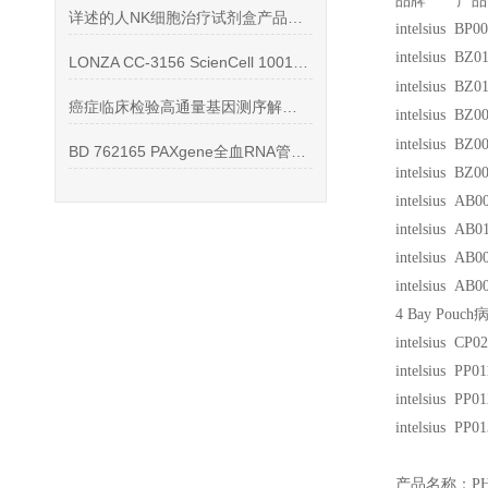
品牌 产品
详述的人NK细胞治疗试剂盒产品说明
intelsius BP
intelsius BZ
LONZA CC-3156 ScienCell 1001 ECM
intelsius BZ0
癌症临床检验高通量基因测序解决方案
intelsius BZ
intelsius BZ0
BD 762165 PAXgene全血RNA管的参数
intelsius BZ0
intelsius A
intelsius A
intelsius AB
intelsius AB
4 Bay Pouch
病
intelsius 
intelsius PP
intelsius PP
intelsius PP
产品名称：PHA