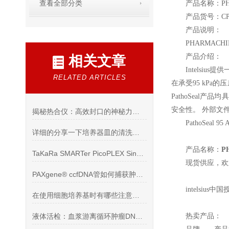
查看全部分类
产品名称：PHA
产品货号：CP
产品说明：
PHARMACHIL
产品介绍：
相关文章
Intelsius
提供一
RELATED ARTICLES
在承受95 kPa的
PathoSea
安全性。 外部文
揭秘热合仪：高效封口的神秘力量？
PathoSeal 95 
详细的分享一下培养器皿的清洗方法
产品名称：
P
TaKaRa SMARTer PicoPLEX Single Cell WGA kit
现货供应，欢
PAXgene® ccfDNA管如何捕获肿瘤“信号”
intelsius
中国
在使用细胞培养基时有哪些注意事项？看看这些
液体活检：血浆游离循环肿瘤DNA（ctDNA）Streck 保存管
热卖产品：