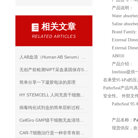
产品说明：
Water absorben
Saline absorben
相关文章
Brand Family:
RELATED ARTICLES
External Dime
External Dime
AB010
人AB血清（Human AB Serum）扩增间充质干细胞文献
产品介绍：
无创产前检测NIPT采血基因保存Streck BCT管
Intelsius
提供一
在承受95 kPa的
简单分享一下凝胶电泳的原理
PathoSea
HY STEMCELL 人间充质干细胞培养基（无血清，脐带脂肪）
安全性。 外部文
PathoSeal 95 
病毒纯化试剂盒的简单层析过程介绍
CellGro GMP级干细胞无血清培养基的产品特点
产品名称：
P
现货供应，欢
CAR-T细胞治疗是一种非常有前景的癌症治疗方法