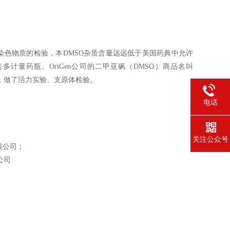
可染色物质的检验，本DMSO杂质含量远远低于美国药典中允许
量药瓶。OriGen公司的二甲亚砜（DMSO）商品名叫
求，做了活力实验、支原体检验。
电话
关注公众号
限公司；
公司