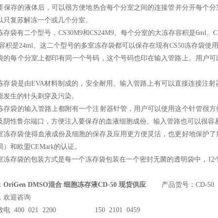
要保存的液体后，可以很方便地热合每个分室之间的连接管并分开每个分
以只复苏解冻一个或几个分室。
存袋有二个型号，CS30M9和CS24M9。每个分室的大冻存容积是6ml。CS
容积是24ml。这二个型号的多室冻存袋都可以保存在现有CS50冻存袋使
袋的每个分室上都印有同一个号码，这个号码也印在输入管路上。用户可
冻存袋是由EVA材料制成的，安全耐用。输入管路上有可以直接连接注
能发生的针头刺穿及污染。
冻存袋的输入管路上都附有一个注射器针管，用户可以使用这个针管很方
及阴性鲁尔端口，方便注入要保存的血液细胞成份。输入管路也可以很容
室冻存袋使得血液成份及细胞的保存及应用更方便灵活，也更好地保护了所冻
）和欧盟CEMark的认证。
室冻存袋的包装方式是每一个冻存袋包装在一个密封无菌的透明袋中，12
：
OriGen DMSO混合 细胞冻存液CD-50 现货供应
产品货号：CD-50
，欢迎咨询
电 400 021 2200 150 2101 0459