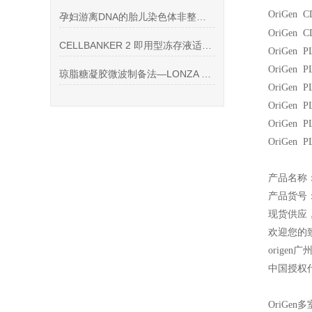
OriGen 
孕妇游离DNA的胎儿染色体非整倍体无创产前检测（高通量测序法）产品
OriGen C
CELLBANKER 2 即用型冻存液适用细胞系
OriGen PL
OriGen PL
琼脂糖凝胶微波制备法—LONZA SeaKem Gold
OriGen PL
OriGen PL
OriGen PL
OriGen PL
产品名称：D
产品货号：
现货供应
欢迎您的致
origen
广
中国授权
OriGen
多