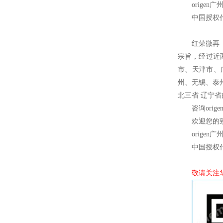
origen
广
中国授权
红荣微再
宗旨，经过近
市、天津市、
州、无锡、泰
北三省 辽宁
咨询orig
欢迎您的致
origen
广
中国授权
敬请关注