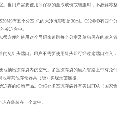
室。当用户需要使用所保存的血液成份或细胞时，不必解冻整
30M9有五个分室,总的大冷冻容积是30ml。CS24M9有四个分
用的冷冻盒中。
以很方便的使用这个号码来追踪每个分室及单独保存的输入管
射器的免针头端口。用户不需要使用针头即可经过这端口注入，
便地抽出冻存袋内的空气。多室冻存袋的输入管路上带有免针
易地与其他存储器具（袋）实现无菌连接。
存的细胞产品。OriGen多室冻存袋具有美国FDA（国家食
个冻存袋装在一个盒中。