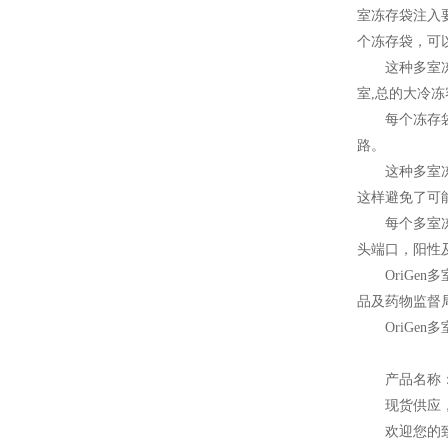
室冻存袋注入
个冻存袋，可
这种多室冻
室,总的大冷冻
每个冻存
路。
这种多室
这样避免了可
每个多室
头端口，阳性
OriGen
多
品及药物监督局
OriGen
多
产品名称
现货供应
欢迎您的致