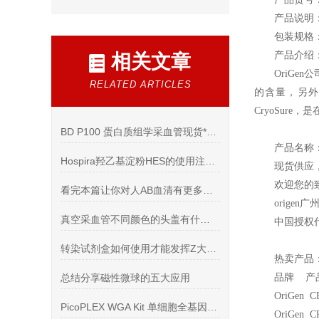
产品说明
包装规格：
产品介绍
相关文章
OriGen
公
RELATED ARTICLES
的含量，另外
CryoSur
BD P100 蛋白质组学采血管现货*（货号：366448）
产品名称
Hospira羟乙基淀粉HES的使用注意事项概述
现货供应
欢迎您的致
看完本篇让你对人AB血清有更多的认识
origen
广
真空采血管不同颜色的头盖有什么意义你知道吗？
中国授权
转染试剂盒如何使用才能发挥Z大作用
热卖产品
总结分享磁性微球的五大应用
品牌 产
OriGen C
PicoPLEX WGA Kit 单细胞全基因组扩增试剂盒常见问题
OriGen C