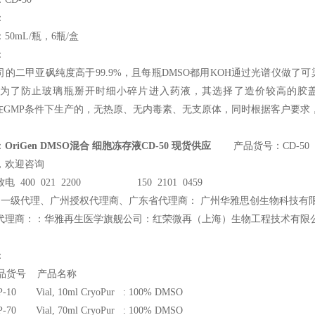
：
50mL/瓶，6瓶/盒
：
司的二甲亚砜纯度高于99.9%，且每瓶DMSO都用KOH通过光谱仪做了
为了防止玻璃瓶掰开时细小碎片进入药液，其选择了造价较高的胶盖多计
e，是在GMP条件下生产的，无热原、无内毒素、无支原体，同时根据客户要
：
OriGen DMSO混合 细胞冻存液CD-50 现货供应
产品货号：CD-50
，欢迎咨询
电 400 021 2200 150 2101 0459
州一级代理、广州授权代理商、广东省代理商： 广州华雅思创生物科技有
代理商：：华雅再生医学旗舰公司：红荣微再（上海）生物工程技术有限
：
品货号 产品名称
P-10 Vial, 10ml CryoPur : 100% DMSO
P-70 Vial, 70ml CryoPur : 100% DMSO