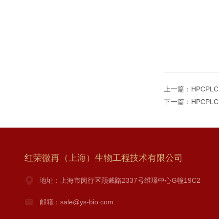
上一篇：
HPCPL
下一篇：
HPCPLC
红荣微再（上海）生物工程技术有限公司
地址：上海市闵行区顾戴路2337号维璟中心G幢19C2
邮箱：sale@ys-bio.com