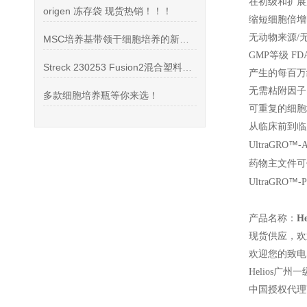
在初级和扩展
origen 冻存袋 现货热销！！！
缩短细胞倍增时
无动物来源/
MSC培养基带领干细胞培养的新时代
GMP
等级 FDA
Streck 230253 Fusion2混合塑料采血管操作
产生的每百万
无需粘附因子
多款细胞培养瓶等你来选！
可重复的细胞
从临床前到临
™
UltraGRO
-
药物主文件可使用
™
UltraGRO
-
产品名称：
H
现货供应，欢
欢迎您的致电 4
Helios
广州一
中国授权代理