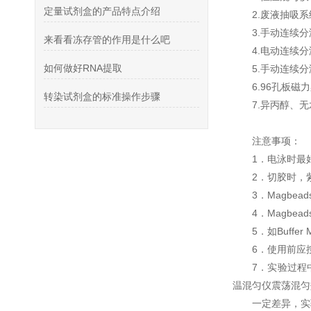
定量试剂盒的产品特点介绍
2.废液抽吸系
3.手动连续
来看看冻存管的作用是什么吧
4.电动连续
如何做好RNA提取
5.手动连续分
6.96孔板磁
转染试剂盒的标准操作步骤
7.异丙醇、
注意事项：
1．电泳时最
2．切胶时，
3．Magbe
4．Magbe
5．如Buff
6．使用前应按
7．实验过程
温混匀仪震荡混匀
一定差异，实