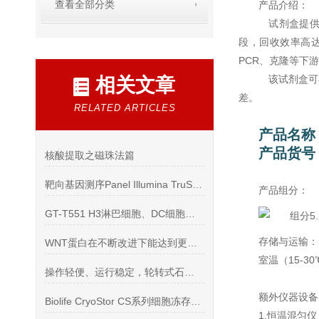
查看全部分类
产品介绍：
试剂盒提供
段，回收效率高达
PCR、克隆等下
该试剂盒可
相关文章
差。
RELATED ARTICLES
产品名称
产品货号：
核酸提取之磁珠法篇
靶向基因测序Panel Illumina TruSight系列
产品组分：
GT-T551 H3淋巴细胞、DC细胞、NK细胞培养基,1 L
存储与运输：
WNT蛋白在不断改进下能达到更好的实验效果
室温（15-30
操作轻便、运行稳定，轮转式石蜡切片机
额外仪器设备
Biolife CryoStor CS系列细胞冻存液使用说明书
1.恒温混匀仪