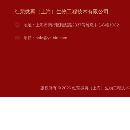
红荣微再（上海）生物工程技术有限公司
地址：上海市闵行区顾戴路2337号维璟中心G幢19C2
邮箱：sale@ys-bio.com
版权所有 © 2026 红荣微再（上海）生物工程技术有限公