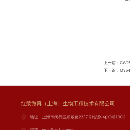
上一篇：
CW
下一篇：
M96
红荣微再（上海）生物工程技术有限公司
地址：上海市闵行区顾戴路2337号维璟中心G幢19C2
邮箱：sale@ys-bio.com