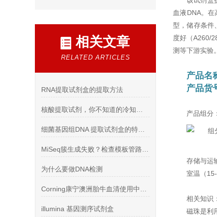
该试剂盒
血液DNA。在
型，储存条件、
度好（A260/
相关文章
测等下游实验
RELATED ARTICLES
产品名
产品货号
RNA提取试剂盒的提取方法
核酸提取试剂，你不知道的冷知识！
产品组分
细菌基因组DNA 提取试剂盒的特点介绍
MiSeq簇生成失败？检查模板管路清洗——MS-102-9999参数与安装要点
存储与运
为什么要做DNA检测
室温（15
Corning康宁澳洲胎牛血清使用中常会碰到的问题是什么
相关知识
illumina 基因测序试剂盒
磁珠是利