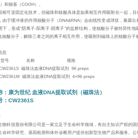
）和羧基（COOH）。
固相可逆固定化技术，但磁珠和核酸具体是如果相互
作用吸附在一起，目
，由于缓冲液的作用核酸分子（DNA&RNA）会由线性变成球状，暴露
用下，形成“阴离子-阳离子-阴离子"的盐桥结构，使核酸分子被特异性
化核酸分子，解除三者之间的离子相互作用，使吸附到磁珠上的核酸分子
信息
 货号 名称 规格
W2361S 磁珠法血液DNA提取试剂 96 preps
W2361M 磁珠法血液DNA提取试剂 4×96 preps
称：
康为世纪 血液DNA提取试剂（磁珠法）
：CW2361S
：
生物科技股份有限公司是一家立足于生命科学领域，有自主知识产权的国
生命科学研究、基因检测和体外诊断用户提供创新型生物产品和服务。公