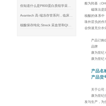
般为羟基（OH
你知道什么是P800蛋白质组学采血管么
磁珠法是
Avantech 高·端冻存管系列，临床级细胞药包材冻存管
核酸的体系中
珠外层负的作
核酸保存纯化:Streck 采血管和QIAamp核酸纯化试剂盒
会快速充分水
产品订购
品牌
康为世纪 C
康为世纪 C
产品名
产品货号
关于公司
康为世纪
发与生产，为