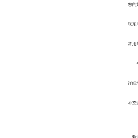
您的
联系
常用
详细
补充
验