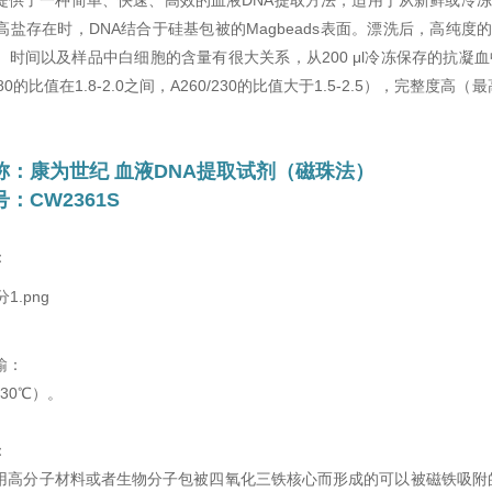
提供了一种简单、快速、高效的血液DNA提取方法，适用于从新鲜或冷冻
高盐存在时，DNA结合于硅基包被的Magbeads表面。漂洗后，高纯度的D
时间以及样品中白细胞的含量有很大关系，从200 μl冷冻保存的抗凝血中通
280的比值在1.8-2.0之间，A260/230的比值大于1.5-2.5），完整
。
称：
康为世纪 血液DNA提取试剂（磁珠法）
：CW2361S
：
输：
-30℃）。
：
用高分子材料或者生物分子包被四氧化三铁核心而形成的可以被磁
铁吸附