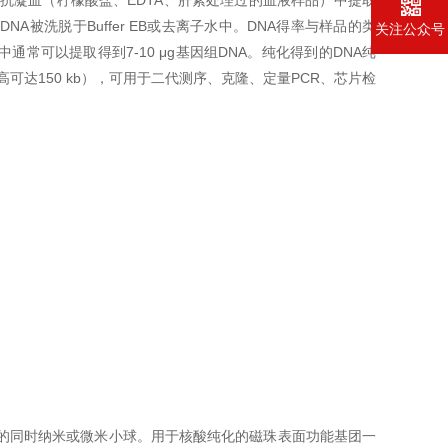
抗凝血（柠檬酸盐、EDTA、肝素处理过的血液样品）中提取
NA被洗脱于Buffer EB或去离子水中。DNA得率与样品的类
关注公众号
常可以提取得到7-10 μg基因组DNA。纯化得到的DNA纯
度高（最高可达150 kb），可用于二代测序、克隆、定量PCR、芯片检
的同时纳米或微米小球。用于核酸纯化的磁珠表面功能基团一