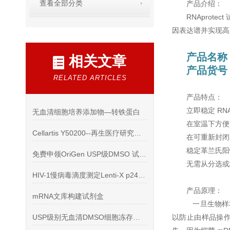
查看全部分类
产品介绍：
RNAprot
因表达谱并实现高质
产品名称
相关文章
产品货号：
RELATED ARTICLES
产品特点：
立即稳定 RNA
无血清细胞培养添加物—转铁蛋白
在室温下方便
Cellartis Y50200--再生医疗研究的间充质干细胞培养基
在可重新封闭
稳定革兰氏阳
免费申领OriGen USP级DMSO 试用装！快点试用吧
无需从分选或
HIV-1慢病毒滴度测定Lenti-X p24 Rapid Titer
产品原理：
mRNA文库构建试剂盒
一旦生物样本被
USP级别无血清DMSO细胞冻存液冻存盒2018年*
以防止由样品操作