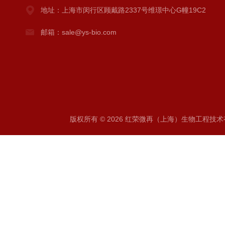
地址：上海市闵行区顾戴路2337号维璟中心G幢19C2
邮箱：sale@ys-bio.com
版权所有 © 2026 红荣微再（上海）生物工程技术有限公