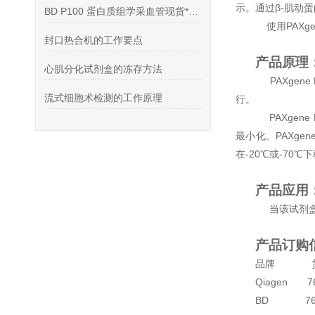
示。通过β-肌动蛋
BD P100 蛋白质组学采血管现货*（货号：366448）
使用PAXge
封口热合机的工作要点
产品原理
心肌分化试剂盒的冻存方法
PAXgene 
流式细胞术检测的工作原理
行。
PAXgene
最小化。PAXgen
在-20℃或-70℃
产品应用
当该试剂盒与P
产品订购
品牌
Qiagen 76
BD 76216