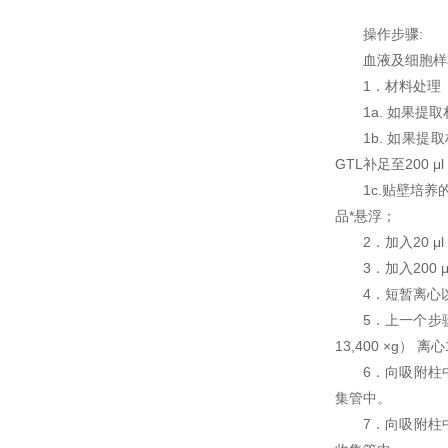
操作步骤:
血液及细胞样
1．材料处理
1a. 如果提
1b. 如果
GTL补足至200 μ
1c.贴壁培养
品*悬浮；
2．加入20 μl 
3．加入200 
4．短暂离心
5．上一个步骤
13,400 ×g
6．向吸附柱中
集管中。
7．向吸附柱中