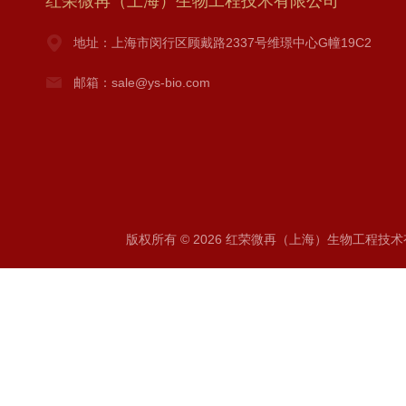
红荣微再（上海）生物工程技术有限公司
地址：上海市闵行区顾戴路2337号维璟中心G幢19C2
邮箱：sale@ys-bio.com
版权所有 © 2026 红荣微再（上海）生物工程技术有限公