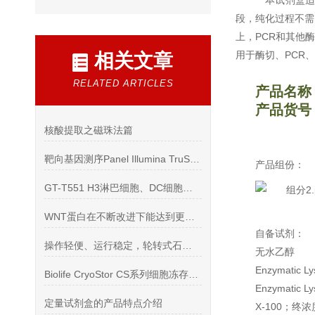
本试剂盒适合
段，纯化过程不需
上，PCR和其他
用于酶切、PCR、R
相关文章
RELATED ARTICLES
产品名称
产品货号：
核酸提取之磁珠法篇
靶向基因测序Panel Illumina TruSight系列
产品组份：
GT-T551 H3淋巴细胞、DC细胞、NK细胞培养基,1 L
WNT蛋白在不断改进下能达到更好的实验效果
自备试剂：
操作轻便、运行稳定，轮转式石蜡切片机
无水乙醇
Enzymati
Biolife CryoStor CS系列细胞冻存液使用说明书
Enzymatic L
定量试剂盒的产品特点介绍
X-100；终浓