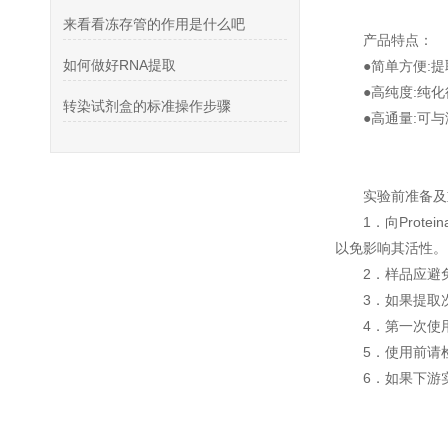
来看看冻存管的作用是什么吧
产品特点：
如何做好RNA提取
●简单方便:
●高纯度:纯化
转染试剂盒的标准操作步骤
●高通量:可
实验前准备及
1．向Prote
以免影响其活性。
2．样品应避
3．如果提取
4．第一次使用
5．使用前请检查
6．如果下游实验