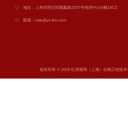
地址：上海市闵行区顾戴路2337号维璟中心G幢19C2
邮箱：sale@ys-bio.com
版权所有 © 2026 红荣微再（上海）生物工程技术有限公