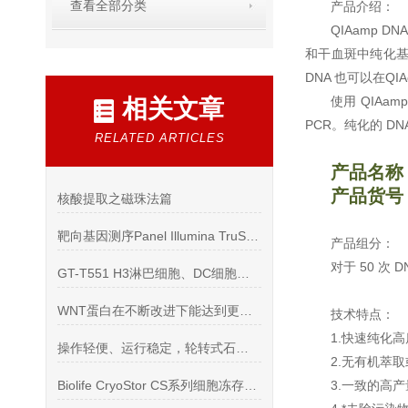
查看全部分类
产品介绍：
QIAamp
和干血斑中纯化基因组
DNA 也可以在QIA
使用 QIAa
相关文章
PCR。纯化的 D
RELATED ARTICLES
产品名称
产品货号：
核酸提取之磁珠法篇
靶向基因测序Panel Illumina TruSight系列
产品组分：
对于 50 次 
GT-T551 H3淋巴细胞、DC细胞、NK细胞培养基,1 L
WNT蛋白在不断改进下能达到更好的实验效果
技术特点：
1.快速纯化高
操作轻便、运行稳定，轮转式石蜡切片机
2.无有机萃
Biolife CryoStor CS系列细胞冻存液使用说明书
3.一致的高产