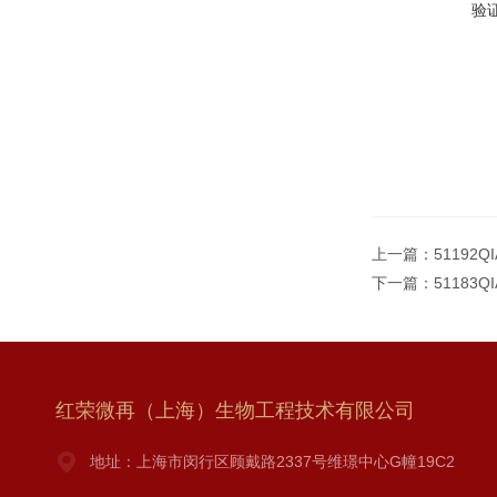
验
上一篇：
51192Q
下一篇：
51183Q
红荣微再（上海）生物工程技术有限公司
地址：上海市闵行区顾戴路2337号维璟中心G幢19C2