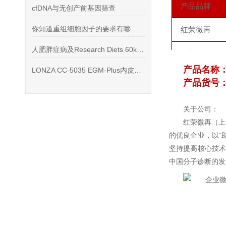
产品品牌
cfDNA与无创产前基因筛查
你知道重组细胞因子的要求有哪些么
红荣微再
人肥胖症病及Research Diets 60kcal%高脂饲料
红荣微再
产品名称
LONZA CC-5035 EGM-Plus内皮细胞培养基成分
红荣微再
产品货号：R
关于公司：
红荣微再（上
的优良企业，以“
坚持提高核心技术
中国分子诊断的发