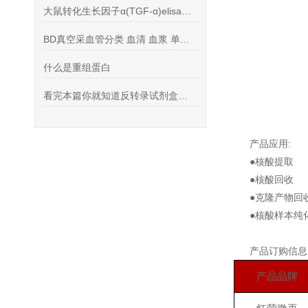
大鼠转化生长因子α(TGF-α)elisa试剂盒说
BD真空采血管分类 血清 血浆 单个核细胞 RNA 肝素 EDTA
什么是重组蛋白
看完本篇你就知道反转录试剂盒的特点有哪些了
产品应用:
●核酸提取
●核酸回收
●克隆产物回
●核酸样本纯
产品订购信息
产品品牌