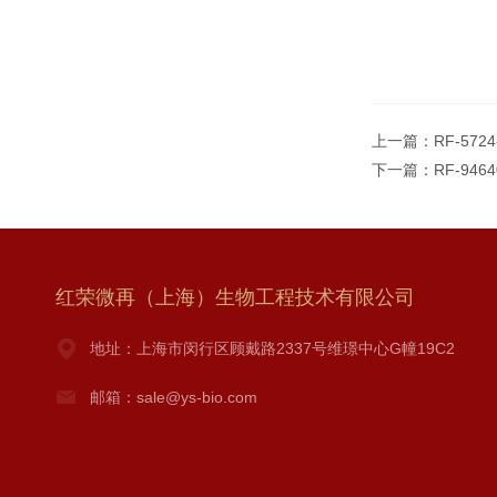
上一篇：
RF-57
下一篇：
RF-94
红荣微再（上海）生物工程技术有限公司
地址：上海市闵行区顾戴路2337号维璟中心G幢19C2
邮箱：sale@ys-bio.com