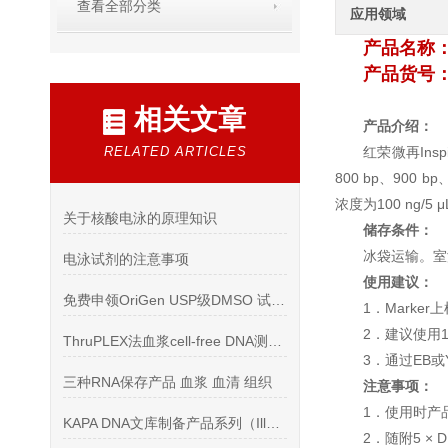
查看全部分类
应用领域
产品名称
产品货号：R
相关文章
产品介绍：
RELATED ARTICLES
红荣微再Inspir
800 bp、900 
浓度为100 ng
关于核酸电泳的原理知识
储存条件：
冰袋运输。室
电泳试剂的注意事项
使用建议：
免费申领OriGen USP级DMSO 试用装！快点试用吧
1．Marke
2．建议使用1.
ThruPLEX法血浆cell-free DNA测序文库构建
3．通过EB
三种RNA保存产品 血浆 血清 组织
注意事项：
1．使用时产
KAPA DNA文库制备产品系列（Illumina平台NGS测序）
2．随附5 × 