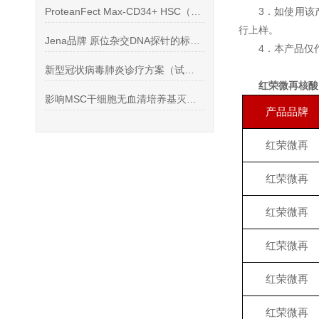
ProteanFect Max-CD34+ HSC（造血干细胞）转染操作全攻略
3．如使用该
行上样。
Jena品牌 原位杂交DNA探针的标记 *
4．本产品仅
新型冠状病毒肺炎诊疗方案（试行第七版）》解读，一定看到后
红荣微再核酸
影响MSC干细胞无血清培养基灭菌的因素
产品品牌
红荣微再
红荣微再
红荣微再
红荣微再
红荣微再
红荣微再