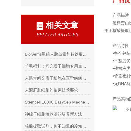
产品货号
产品描述
磁棒套由
相关文章
用于核酸提取
RELATED ARTICLES
产品特性
•每个包
BioGems重组人胰岛素和转铁蛋白—细胞无血清培养添加
•平整度
羊毛福利：间充质干细胞专用血替，免费试用
•残留液
•管盖密
人脐带间充质干细胞在医学疾病上的应用
•无DNA
人源肝脏细胞的临床技术要求
产品实物
Stemcell 18000 EasySep Magnet中文版说明书
神经干细胞培养基的培养新方法
核酸提取试剂，你不知道的冷知识！