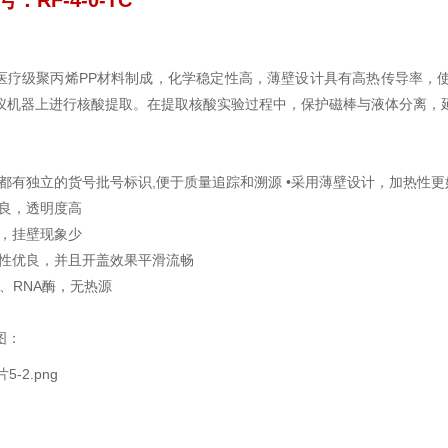
：RF-4-0-TC
医疗级聚丙烯PP材料制成，化学稳定性高，薄壁设计具有高热传导率，
仪机器上进行核酸提取。在提取核酸实验过程中，保护磁棒与液体分离，延
装都有独立的货号批号标识,便于质量追踪和溯源 •采用薄壁设计，加热性更
优良，透明度高
少，挂壁现象少
封性优良，并且开盖效果平滑流畅
酶、RNA酶，无热源
图：