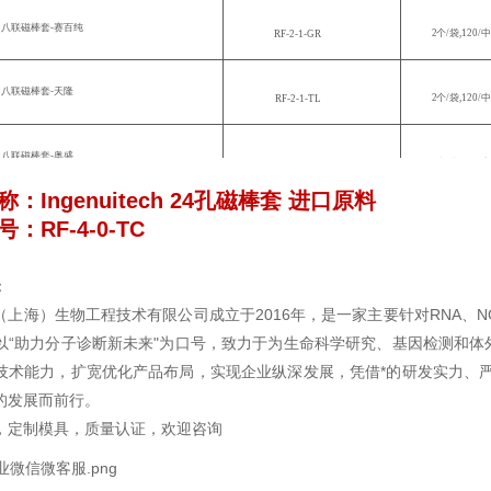
八联磁棒套
-赛百纯
©
2
个
/袋,120/
RF
-
2-1-GR
八联磁棒套
-天隆
©
2
个
/袋,120/
RF
-
2-1-TL
八联磁棒套
-奥盛
©
2
个
/袋,120/
RF
-2-1
-AS
称：
Ingenuitech 24孔磁棒套 进口原料
八联磁棒套
-硕世
：RF-4-0-TC
©
2
个
/袋,120/
RF
-2-1
-SS
：
八联磁棒套
-中元
©
2
个
/袋,120/
RF
-2
-1-ZY
（上海）生物工程技术有限公司成立于2016年，是一家主要针对RNA、NG
以“助力分子诊断新未来"为口号，致力于为生命科学研究、基因检测和
单管磁棒套
-天隆
©
8个/条,50条
RF
-
2-0-TL
技术能力，扩宽优化产品布局，实现企业纵深发展，凭借*的研发实力、
的发展而前行。
，定制模具，质量认证，欢迎咨询