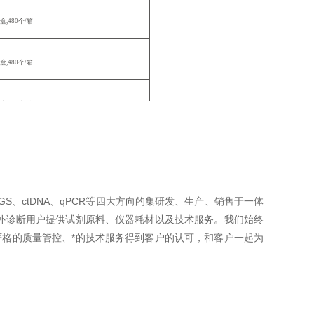
中盒,480个/箱
中盒,480个/箱
中盒,480个/箱
中盒,480个/箱
中盒,480个/箱
S、ctDNA、qPCR等四大方向的集研发、生产、销售于一体
体外诊断用户提供试剂原料、仪器耗材以及技术服务。我们始终
/盒,9盒/箱
严格的质量管控、*的技术服务得到客户的认可，和客户一起为