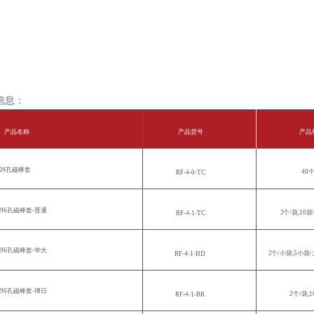
信息：
产品名称
产品货号
产品
2
4孔磁棒套
40
RF-4-0-T
C
96孔磁棒套-普通
2
个
/袋,10袋
RF-4-1-T
C
96孔磁棒套-华大
2
个/小袋,5小袋
RF
-4
-1-HD
96孔磁棒套-博日
2
个
/袋,
RF
-4-1-
BR