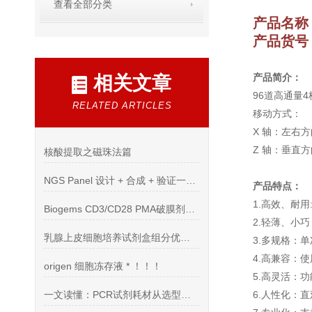
查看全部分类
产品名称
产品货号：
产品简介：
相关文章
96道高通量
RELATED ARTICLES
移动方式：
X 轴：左右
Z 轴：垂直
核酸提取之磁珠法篇
NGS Panel 设计 + 合成 + 验证一站式服务，快来体验吧！
产品特点：
1.高效、耐
Biogems CD3/CD28 PMA破膜剂产品*活动
2.轻薄、小
乳腺上皮细胞培养试剂盒组分优化与体外培养实操技术
3.多规格：单次
4.高兼容：
origen 细胞冻存液 * ！！！
5.高灵活：
一文读懂：PCR试剂耗材从选型到使用全攻略
6.人性化：