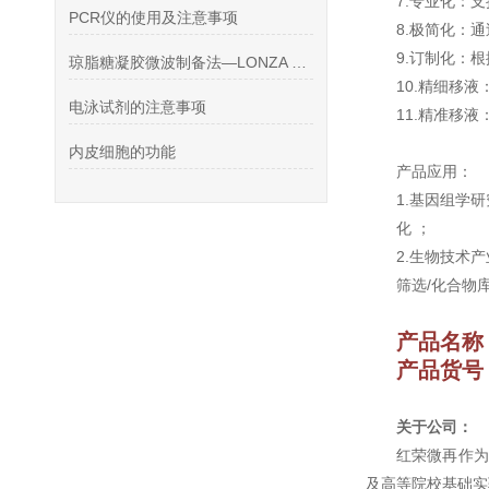
7.专业化：
PCR仪的使用及注意事项
8.极简化：
9.订制化：
琼脂糖凝胶微波制备法—LONZA SeaKem Gold
10.精细移
电泳试剂的注意事项
11.精准移
内皮细胞的功能
产品应用：
1.基因组学研
化 ；
2.生物技术产
筛选/化合物
产品名称
产品货号：
关于公司：
红荣微再作为
及高等院校基础实