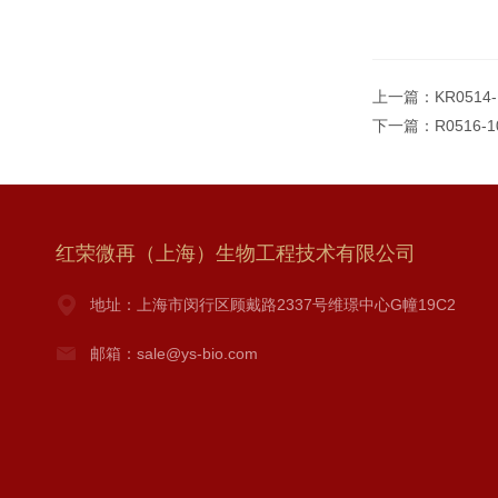
上一篇：
KR0514-
下一篇：
R0516-
红荣微再（上海）生物工程技术有限公司
地址：上海市闵行区顾戴路2337号维璟中心G幢19C2
邮箱：sale@ys-bio.com