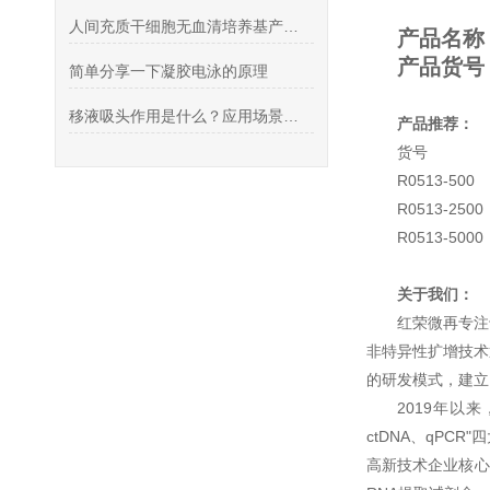
人间充质干细胞无血清培养基产品系列（无动物源，临床级）
产品名称：I
产品货号：R
简单分享一下凝胶电泳的原理
移液吸头作用是什么？应用场景介绍
产品推荐：
货
R0513-50
R0513-250
R0513-50
关于我们：
红荣微再专注
非特异性扩增技术
的研发模式，建立
2019年以
ctDNA、qP
高新技术企业核心