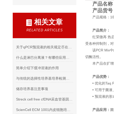
产品名称：I
产品货号：R
产品规格：100
相关文章
RELATED ARTICLES
产品简介：
红荣微再 热启
受各种抑制剂，对
关于qPCR预混液的相关规定尽在本篇
该PCR Mi
切酶活性。
什么是淋巴分离液？有哪些应用呢？看看本篇吧
本产品在扩增产
简单介绍下缓冲溶液的作用
产品优势：
与传统的选择性培养基培养检测方法比荧光PCR试剂盒更强
• 优化的Ta
储存培养基注意事项
• 可用于菌
• 预混液的
Streck cell free cfDNA采血管基因保存性能
ScienCell ECM 1001内皮细胞培养基说明书
产品应用：
菌