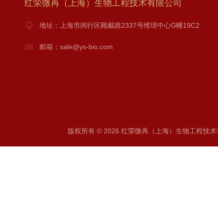
红荣微再（上海）生物工程技术有限公司
地址：上海市闵行区顾戴路2337号维璟中心G幢19C2
邮箱：sale@ys-bio.com
版权所有 © 2026 红荣微再（上海）生物工程技术有限公