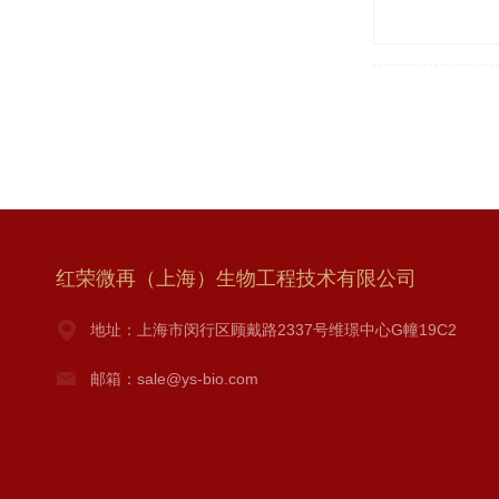
红荣微再（上海）生物工程技术有限公司
地址：上海市闵行区顾戴路2337号维璟中心G幢19C2
邮箱：sale@ys-bio.com