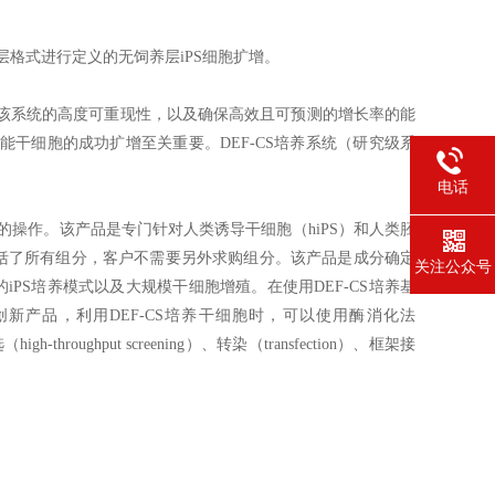
层格式进行定义的无饲养层iPS细胞扩增。
该系统的高度可重现性，以及确保高效且可预测的增长率的能
多能干细胞的成功扩增至关重要。DEF-CS培养系统（研究级系
电话
为常规的操作。该产品是专门针对人类诱导干细胞（hiPS）和人类胚
型，包括了所有组分，客户不需要另外求购组分。该产品是成分确定
关注公众号
iPS培养模式以及大规模干细胞增殖。在使用DEF-CS培养基
产品，利用DEF-CS培养干细胞时，可以使用酶消化法
roughput screening）、转染（transfection）、框架接