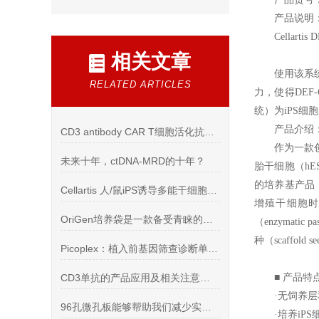
产品说明
Cellartis 
相关文章
使用该系
RELATED ARTICLES
力，使得DEF
统）为iPS
产品介绍
CD3 antibody CAR T细胞活化抗人CD3单抗
作为一款创
未来十年，ctDNA-MRD的十年？
胎干细胞（hE
的培养基产品，
Cellartis 人/鼠iPS诱导多能干细胞/ES胚胎干细胞培养产品
增殖干细胞时
OriGen培养袋是一款备受青睐的生物技术产品
（enzymati
种（scaffold 
Picoplex：植入前基因筛查诊断单细胞文库构建技术
CD3单抗的产品应用及相关注意问题
■ 产品特
·无饲养
96孔微孔板能够帮助我们减少实验室操作的时间和成本
·培养i