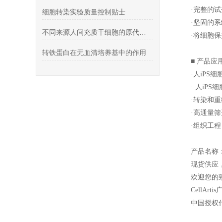
·完整的试
细胞转染实验质量控制贴士
·坚固的
不同来源人间充质干细胞的原代培养及传代 脐带 脂肪
·将细胞
转铁蛋白在无血清培养基中的作用
■ 产品应
·人iPS
· 人iP
·转染和
·高通量筛
·组织工
产品名称
现货供应
欢迎您的致
CellArtis
中国授权