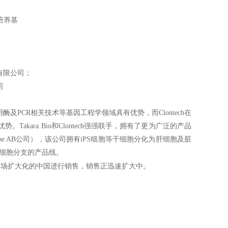
用培养基
有限公司；
司
程学研究用酶及PCR相关技术等基因工程学领域具有优势，而Clontech在
ara Bio和Clontech强强联手，拥有了更为广泛的产品
a Bio Europe AB公司），该公司拥有iPS细胞等干细胞分化为肝细胞及脏
干细胞分支的产品线。
市场扩大化的中国进行销售，销售正迅速扩大中。