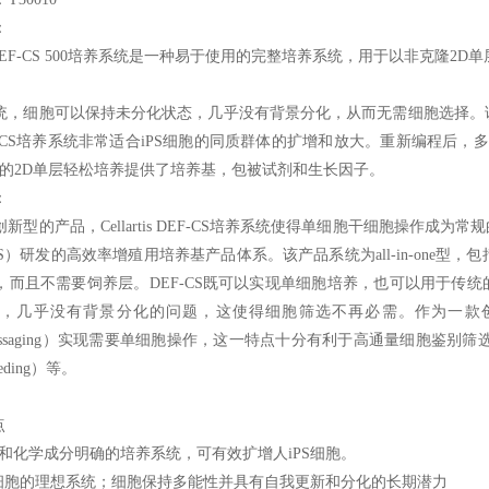
：
DEF-CS 500
培养系统是一种易于使用的完整培养系统，用于以非克隆2D单
统，细胞可以保持未分化状态，几乎没有背景分化，从而无需细胞选择。
-CS培养系统非常适合iPS细胞的同质群体的扩增和放大。重新编程后，
细胞的2D单层轻松培养提供了培养基，包被试剂和生长因子。
：
新型的产品，Cellartis DEF-CS培养系统使得单细胞干细胞操作成
S）研发的高效率增殖用培养基产品体系。该产品系统为all-in-one
而且不需要饲养层。DEF-CS既可以实现单细胞培养，也可以用于传统的
，几乎没有背景分化的问题，这使得细胞筛选不再必需。作为一款创新
c passaging）实现需要单细胞操作，这一特点十分有利于高通量细胞鉴别筛选（high-th
seeding）等。
点
层和化学成分明确的培养系统，可有效扩增人iPS细胞。
PS细胞的理想系统；细胞保持多能性并具有自我更新和分化的长期潜力