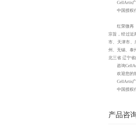
CellArtis
中国授权
红荣微再
宗旨，经过近
市、天津市、
州、无锡、泰
北三省 辽宁
咨询CellA
欢迎您的致
CellArtis
中国授权
产品咨