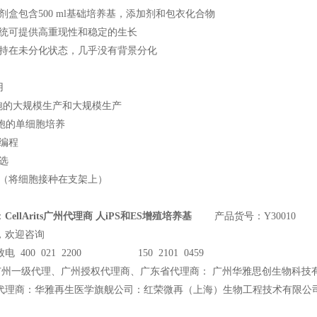
剂盒包含500 ml基础培养基，添加剂和包衣化合物
系统可提供高重现性和稳定的生长
保持在未分化状态，几乎没有背景分化
用
细胞的大规模生产和大规模生产
S细胞的单细胞培养
重编程
选
程（将细胞接种在支架上）
：
CellArits广州代理商 人iPS和ES增殖培养基
产品货号：Y30010
，欢迎咨询
电 400 021 2200 150 2101 0459
广州一级代理、广州授权代理商、广东省代理商： 广州华雅思创生物科技
代理商：华雅再生医学旗舰公司：红荣微再（上海）生物工程技术有限公