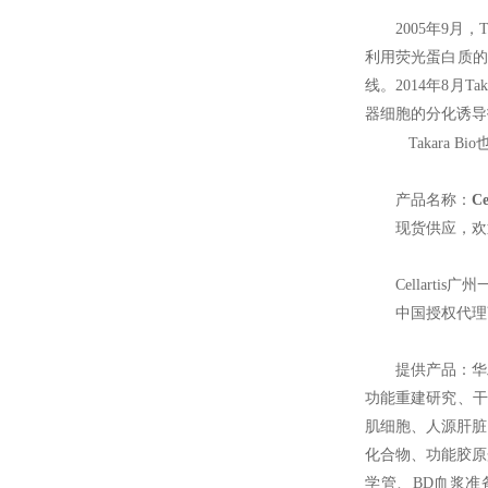
2005
年9月，T
利用荧光蛋白质的基
线。2014年8月Tak
器细胞的分化诱导
Takara Bio
产品名称：
C
现货供应，欢
Cellartis
广州
中国授权代理
提供产品：华
功能重建研究、干
肌细胞、人源肝脏
化合物、功能胶原蛋
学管、BD血浆准备管P