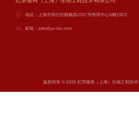
红荣微再（上海）生物工程技术有限公司
地址：上海市闵行区顾戴路2337号维璟中心G幢19C2
邮箱：sale@ys-bio.com
版权所有 © 2026 红荣微再（上海）生物工程技术有限公