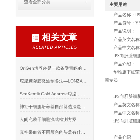
查看全部分类
主要用途
产品名称：i
产品货号：Y30
产品说明：
相关文章
产品英文名称：Ce
RELATED ARTICLES
产品中文名称
iPS
向肝脏细
产品介绍：
OriGen培养袋是一款备受青睐的生物技术产品
华雅旗下红荣微再授
商专员
琼脂糖凝胶微波制备法—LONZA SeaKem Gold
SeaKem® Gold Agarose琼脂，核酸凝胶电泳
iPS
向肝脏细
产品英文名称：Ce
神经干细胞培养基自然筛选法是迄今应用广泛的方法
产品中文名称
人间充质干细胞流式检测方案
iPS
向肝脏细
真空采血管不同颜色的头盖有什么意义你知道吗？
产品介绍