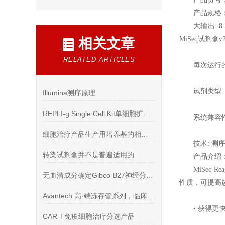
产品规格
大输出: 8
MiSeq试剂盒v2）
相关文章
RELATED ARTICLES
每次运行的
试剂类型
Illumina测序原理
REPLI-g Single Cell Kit单细胞扩增试剂盒操作指南
系统兼容性:
细胞治疗产品生产用培养基的相关问题？
技术: 测
转染试剂盒并不是普遍适用的
产品介绍
MiSeq
无血清成分确定Gibco B27神经分化N2 B27培养基
性质，可提高簇
Avantech 高·端冻存管系列，临床级细胞药包材冻存管
• 获得
CAR-T免疫细胞治疗分选产品