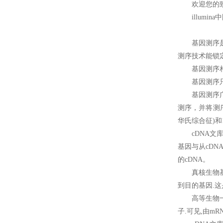
欢迎您的致
illum
基因测序
测序技术能锁
基因测序
基因测序
基因测序
测序，并将测
华氏综合征)和1
cDNA
基因与从cD
的cDNA。
真核生物
到目的基因.
高等生物一
子.可见,由m