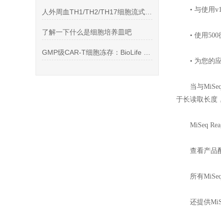
• 与使
人外周血TH1/TH2/TH17细胞流式检测方案（佛波酯离子霉素刺激）
了解一下什么是细胞培养皿吧
• 使用5
GMP级CAR-T细胞冻存：BioLife CryoStor CS5
• 为您的
当与MiS
于长读取长度，
MiSeq
查看产品
所有MiS
还提供Mi