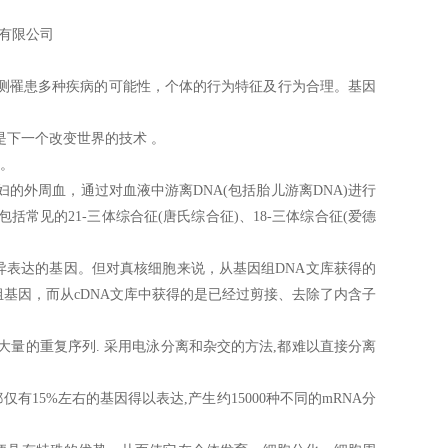
术有限公司
测罹患多种疾病的可能性，个体的行为特征及行为合理。基因
下一个改变世界的技术 。
准。
外周血，通过对血液中游离DNA(包括胎儿游离DNA)进行
见的21-三体综合征(唐氏综合征)、18-三体综合征(爱德
异表达的基因。但对真核细胞来说，从基因组DNA文库获得的
组基因，而从cDNA文库中获得的是已经过剪接、去除了内含子
有大量的重复序列. 采用电泳分离和杂交的方法,都难以直接分离
有15%左右的基因得以表达,产生约15000种不同的mRNA分