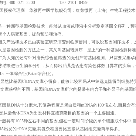
电 400 021 2200 150 2101 0459
ina中国授权代理商：华雅再生医学旗舰公司：红荣微再（上海）生物工程技
是一种新型基因检测技术，能够从血液或唾液中分析测定基因全序列，预
定个人病变基因，提前预防和治疗。
相关产品和技术已由实验室研究演变到临床使用，可以说基因测序技术，是
只是基因检测的方法之一，其又叫基因谱测序，是上*的一种基因检测标
广为人知的还有针对唐氏综合征筛查的无创产前基因检测。只需要采集孕妇的
序结果进行生物学分析，从而得出胎儿是否患有染色体数目异常的疾病，包括常
3-三体综合征(Patau综合征)。
文库显然比基因组DNA文库小得多，能够比较容易从中筛选克隆得到细胞特
NA文库获得的不同，基因组DNA文库所含的是带有内含子和外显子的基因
基因组DNA十分庞大,其复杂程度是蛋白质和mRNA的100倍左右,而且含
这是从染色体DNA为出发材料直接克隆目的基因的一个主要困难。
般具有10^5种左右不同的基因,但在一定时间阶段的单个细胞或个体中,都仅
RNA出发的cDNA克隆,其复杂程度要比直接从基因组克隆简单得多。