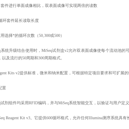
用v1套件进行单面成像相比，双表面成像可实现两倍的读数
00循环套件延长读取长度
应用选择*的循环次数（50,300或500）
eq系统升级结合使用时，MiSeq试剂盒v2允许双表面成像使每个流动池的可读空间量
以及流行的50周期和300周期格式。
 Reagent Kits v2提供标准，微米和纳米配置，可根据特定项目要求和可
配置
eq试剂组件均采用RFID编码，并与MiSeq系统智能交互，以验证与用户
Seq Reagent Kit v3。它提供600循环格式，允许任何Illumina测