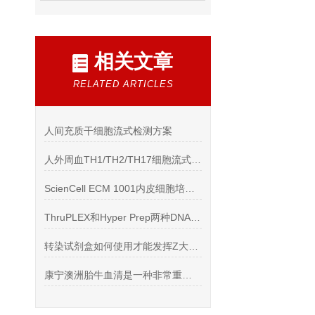
相关文章
RELATED ARTICLES
人间充质干细胞流式检测方案
人外周血TH1/TH2/TH17细胞流式检测方案（佛波酯离子霉素刺激）
ScienCell ECM 1001内皮细胞培养基说明书
ThruPLEX和Hyper Prep两种DNA文库制备试剂比较
转染试剂盒如何使用才能发挥Z大作用
康宁澳洲胎牛血清是一种非常重要的生物学实验试剂