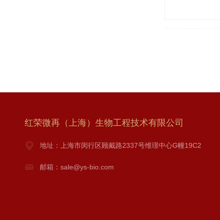
红荣微再（上海）生物工程技术有限公司
地址：上海市闵行区顾戴路2337号维璟中心G幢19C2
邮箱：sale@ys-bio.com