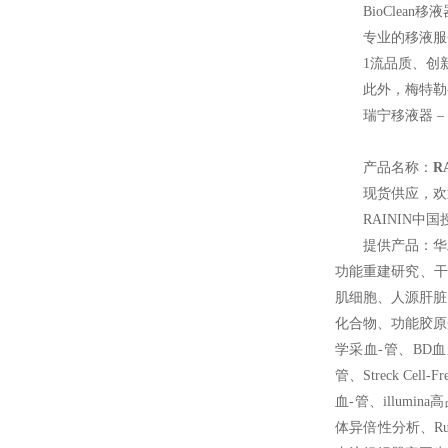
BioClean
移液
专业的移液服
1
流品质、创
此外，梅特勒
瑞宁移液器 
产品名称：
R
现货供应，欢
RAININ
中国
提供产品：华
功能重建研究、干
肌细胞、人源肝脏
化合物、功能胶原蛋
学采血-管、BD血浆准
管、Streck Cel
血-管、illumi
体异倍性分析、Rubi